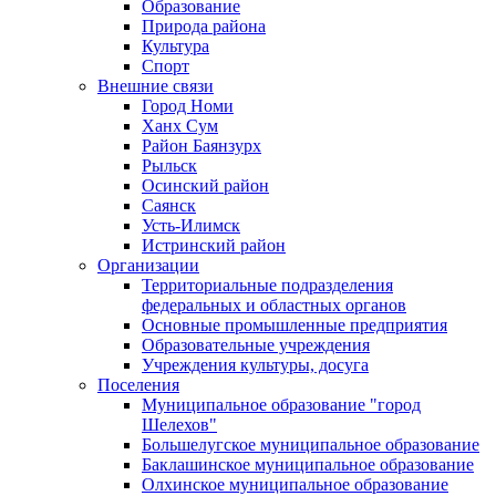
Образование
Природа района
Культура
Спорт
Внешние связи
Город Номи
Ханх Сум
Район Баянзурх
Рыльск
Осинский район
Саянск
Усть-Илимск
Истринский район
Организации
Территориальные подразделения
федеральных и областных органов
Основные промышленные предприятия
Образовательные учреждения
Учреждения культуры, досуга
Поселения
Муниципальное образование "город
Шелехов"
Большелугское муниципальное образование
Баклашинское муниципальное образование
Олхинское муниципальное образование