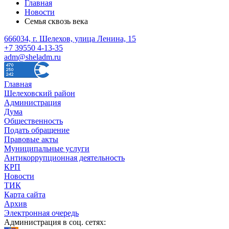
Главная
Новости
Семья сквозь века
666034, г. Шелехов, улица Ленина, 15
+7 39550 4-13-35
adm@sheladm.ru
Главная
Шелеховский район
Администрация
Дума
Общественность
Подать обращение
Правовые акты
Муниципальные услуги
Антикоррупционная деятельность
КРП
Новости
ТИК
Карта сайта
Архив
Электронная очередь
Администрация в соц. сетях: