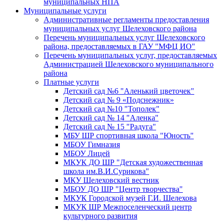
муниципальных НПА
Муниципальные услуги
Административные регламенты предоставления
муниципальных услуг Шелеховского района
Перечень муниципальных услуг Шелеховского
района, предоставляемых в ГАУ "МФЦ ИО"
Перечень муниципальных услуг, предоставляемых
Администрацией Шелеховского муниципального
района
Платные услуги
Детский сад №6 "Аленький цветочек"
Детский сад № 9 «Подснежник»
Детский сад №10 "Тополек"
Детский сад № 14 "Аленка"
Детский сад № 15 "Радуга"
МБУ ШР спортивная школа "Юность"
МБОУ Гимназия
МБОУ Лицей
МКУК ДО ШР "Детская художественная
школа им.В.И.Сурикова"
МКУ Шелеховский вестник
МБОУ ДО ШР "Центр творчества"
МКУК Городской музей Г.И. Шелехова
МКУК ШР Межпоселенческий центр
культурного развития