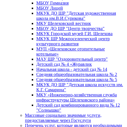
МБОУ Гимназия
МБОУ Лицей
МКУК ДО ШР "Детская художественная
школа им.В.И.Сурикова"
МКУ Шелеховский вестник
МБОУ ДО ШР "Центр творчества"
МКУК Городской музей Г.И. Шелехова
МКУК ШР Межпоселенческий центр
культурного развития
МУП «Шелеховские отопительные
котельные»
МАУ ШР "Оздоровительный центр"
Детский сад № 4 «Журавлик
Начальная школа - детский сад № 14
Средняя общеобразовательная школа № 2
Средняя общеобразовательная школа № 5
МКУК ДО ШР "Детская школа искусств им.
К.Г. Самарина"
МКУ «Инженерно-хозяйственная служба
инфраструктуры Шелеховского района»
Детский сад комбинированного вида № 12
"Солнышко"
Массовые социально значимые услуги,
предоставляемые через Госуслуги
Перечень услуг, которые являются необходимыми