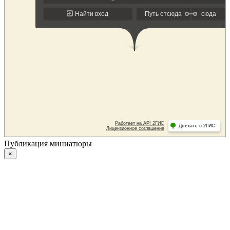
Публикация миниатюры
×