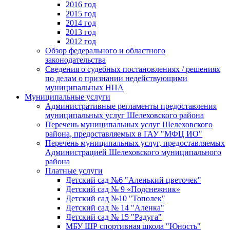
2016 год
2015 год
2014 год
2013 год
2012 год
Обзор федерального и областного
законодательства
Сведения о судебных постановлениях / решениях
по делам о признании недействующими
муниципальных НПА
Муниципальные услуги
Административные регламенты предоставления
муниципальных услуг Шелеховского района
Перечень муниципальных услуг Шелеховского
района, предоставляемых в ГАУ "МФЦ ИО"
Перечень муниципальных услуг, предоставляемых
Администрацией Шелеховского муниципального
района
Платные услуги
Детский сад №6 "Аленький цветочек"
Детский сад № 9 «Подснежник»
Детский сад №10 "Тополек"
Детский сад № 14 "Аленка"
Детский сад № 15 "Радуга"
МБУ ШР спортивная школа "Юность"