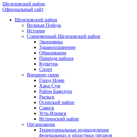
Шелеховский район
Официальный сайт
Шелеховский район
Великая Победа
История
Современный Шелеховский район
Экономика
Здравоохранение
Образование
Природа района
Культура
Спорт
Внешние связи
Город Номи
Ханх Сум
Район Баянзурх
Рыльск
Осинский район
Саянск
Усть-Илимск
Истринский район
Организации
Территориальные подразделения
федеральных и областных органов