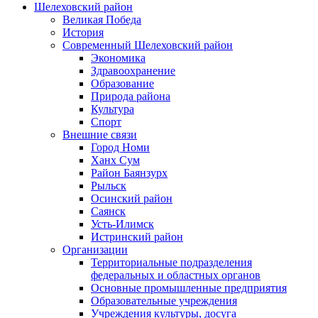
Шелеховский район
Великая Победа
История
Современный Шелеховский район
Экономика
Здравоохранение
Образование
Природа района
Культура
Спорт
Внешние связи
Город Номи
Ханх Сум
Район Баянзурх
Рыльск
Осинский район
Саянск
Усть-Илимск
Истринский район
Организации
Территориальные подразделения
федеральных и областных органов
Основные промышленные предприятия
Образовательные учреждения
Учреждения культуры, досуга