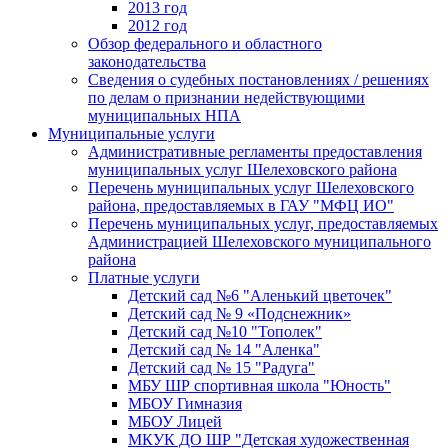
2013 год
2012 год
Обзор федерального и областного
законодательства
Сведения о судебных постановлениях / решениях
по делам о признании недействующими
муниципальных НПА
Муниципальные услуги
Административные регламенты предоставления
муниципальных услуг Шелеховского района
Перечень муниципальных услуг Шелеховского
района, предоставляемых в ГАУ "МФЦ ИО"
Перечень муниципальных услуг, предоставляемых
Администрацией Шелеховского муниципального
района
Платные услуги
Детский сад №6 "Аленький цветочек"
Детский сад № 9 «Подснежник»
Детский сад №10 "Тополек"
Детский сад № 14 "Аленка"
Детский сад № 15 "Радуга"
МБУ ШР спортивная школа "Юность"
МБОУ Гимназия
МБОУ Лицей
МКУК ДО ШР "Детская художественная