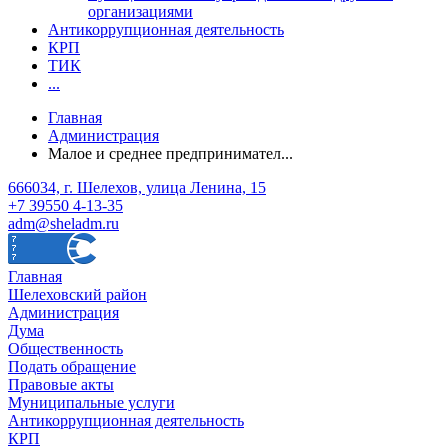
организациями
Антикоррупционная деятельность
КРП
ТИК
...
Главная
Администрация
Малое и среднее предпринимател...
666034, г. Шелехов, улица Ленина, 15
+7 39550 4-13-35
adm@sheladm.ru
Главная
Шелеховский район
Администрация
Дума
Общественность
Подать обращение
Правовые акты
Муниципальные услуги
Антикоррупционная деятельность
КРП