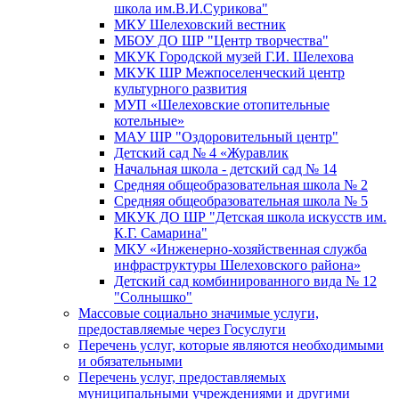
школа им.В.И.Сурикова"
МКУ Шелеховский вестник
МБОУ ДО ШР "Центр творчества"
МКУК Городской музей Г.И. Шелехова
МКУК ШР Межпоселенческий центр
культурного развития
МУП «Шелеховские отопительные
котельные»
МАУ ШР "Оздоровительный центр"
Детский сад № 4 «Журавлик
Начальная школа - детский сад № 14
Средняя общеобразовательная школа № 2
Средняя общеобразовательная школа № 5
МКУК ДО ШР "Детская школа искусств им.
К.Г. Самарина"
МКУ «Инженерно-хозяйственная служба
инфраструктуры Шелеховского района»
Детский сад комбинированного вида № 12
"Солнышко"
Массовые социально значимые услуги,
предоставляемые через Госуслуги
Перечень услуг, которые являются необходимыми
и обязательными
Перечень услуг, предоставляемых
муниципальными учреждениями и другими