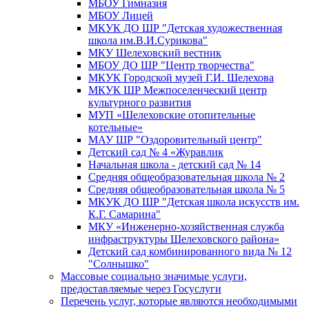
МБОУ Гимназия
МБОУ Лицей
МКУК ДО ШР "Детская художественная
школа им.В.И.Сурикова"
МКУ Шелеховский вестник
МБОУ ДО ШР "Центр творчества"
МКУК Городской музей Г.И. Шелехова
МКУК ШР Межпоселенческий центр
культурного развития
МУП «Шелеховские отопительные
котельные»
МАУ ШР "Оздоровительный центр"
Детский сад № 4 «Журавлик
Начальная школа - детский сад № 14
Средняя общеобразовательная школа № 2
Средняя общеобразовательная школа № 5
МКУК ДО ШР "Детская школа искусств им.
К.Г. Самарина"
МКУ «Инженерно-хозяйственная служба
инфраструктуры Шелеховского района»
Детский сад комбинированного вида № 12
"Солнышко"
Массовые социально значимые услуги,
предоставляемые через Госуслуги
Перечень услуг, которые являются необходимыми