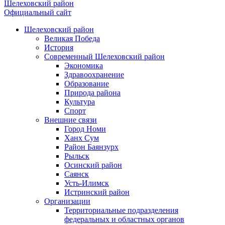
Шелеховский район
Официальный сайт
Шелеховский район
Великая Победа
История
Современный Шелеховский район
Экономика
Здравоохранение
Образование
Природа района
Культура
Спорт
Внешние связи
Город Номи
Ханх Сум
Район Баянзурх
Рыльск
Осинский район
Саянск
Усть-Илимск
Истринский район
Организации
Территориальные подразделения
федеральных и областных органов