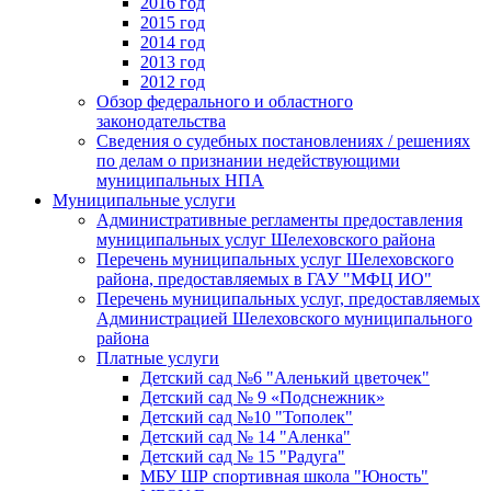
2016 год
2015 год
2014 год
2013 год
2012 год
Обзор федерального и областного
законодательства
Сведения о судебных постановлениях / решениях
по делам о признании недействующими
муниципальных НПА
Муниципальные услуги
Административные регламенты предоставления
муниципальных услуг Шелеховского района
Перечень муниципальных услуг Шелеховского
района, предоставляемых в ГАУ "МФЦ ИО"
Перечень муниципальных услуг, предоставляемых
Администрацией Шелеховского муниципального
района
Платные услуги
Детский сад №6 "Аленький цветочек"
Детский сад № 9 «Подснежник»
Детский сад №10 "Тополек"
Детский сад № 14 "Аленка"
Детский сад № 15 "Радуга"
МБУ ШР спортивная школа "Юность"