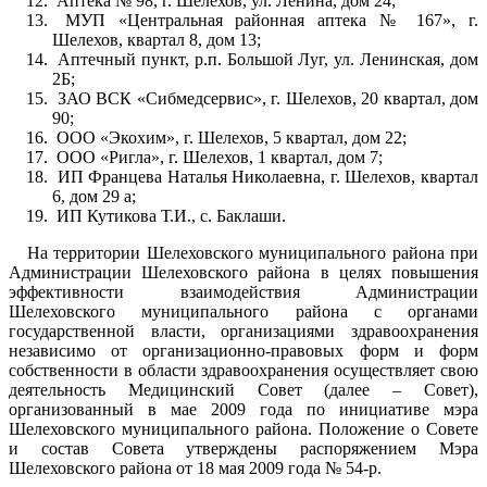
Аптека № 98, г. Шелехов, ул. Ленина, дом 24;
МУП «Центральная районная аптека № 167», г.
Шелехов, квартал 8, дом 13;
Аптечный пункт, р.п. Большой Луг, ул. Ленинская, дом
2Б;
ЗАО ВСК «Сибмедсервис», г. Шелехов, 20 квартал, дом
90;
ООО «Экохим», г. Шелехов, 5 квартал, дом 22;
ООО «Ригла», г. Шелехов, 1 квартал, дом 7;
ИП Францева Наталья Николаевна, г. Шелехов, квартал
6, дом 29 а;
ИП Кутикова Т.И., с. Баклаши.
На территории Шелеховского муниципального района при
Администрации Шелеховского района в целях повышения
эффективности взаимодействия Администрации
Шелеховского муниципального района c органами
государственной власти, организациями здравоохранения
независимо от организационно-правовых форм и форм
собственности в области здравоохранения осуществляет свою
деятельность Медицинский Совет (далее – Совет),
организованный в мае 2009 года по инициативе мэра
Шелеховского муниципального района. Положение о Совете
и состав Совета утверждены распоряжением Мэра
Шелеховского района от 18 мая 2009 года № 54-р.