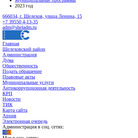
Муниципальные программы
2023 год
666034, г. Шелехов, улица Ленина, 15
+7 39550 4-13-35
adm@sheladm.ru
Главная
Шелеховский район
Администрация
Дума
Общественность
Подать обращение
Правовые акты
Муниципальные услуги
Антикоррупционная деятельность
КРП
Новости
ТИК
Карта сайта
Архив
Электронная очередь
Администрация в соц. сетях:
Мэр в соц. сетях: