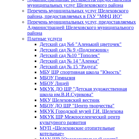
муниципальных услуг Шелеховского района
Перечень муниципальных услуг Шелеховского
района, предоставляемых в ГАУ "МФЦ ИО"
Перечень муниципальных услуг, предоставляемых
Администрацией Шелеховского муниципального
района
Платные услуги
Детский сад №6 "Аленький цветочек"
Детский сад № 9 «Подснежник»
Детский сад №10 "Тополек"
Детский сад № 14 "Аленка"
Детский сад № 15 "Радуга"
МБУ ШР спортивная школа "Юность"
МБОУ Гимназия
МБОУ Лицей
МКУК ДО ШР "Детская художественная
школа им.В.И.Сурикова"
МКУ Шелеховский вестник
МБОУ ДО ШР "Центр творчества"
МКУК Городской музей Г.И. Шелехова
МКУК ШР Межпоселенческий центр
культурного развития
МУП «Шелеховские отопительные
котельные»