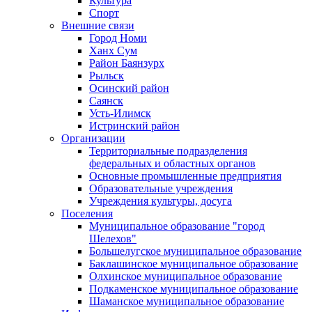
Культура
Спорт
Внешние связи
Город Номи
Ханх Сум
Район Баянзурх
Рыльск
Осинский район
Саянск
Усть-Илимск
Истринский район
Организации
Территориальные подразделения
федеральных и областных органов
Основные промышленные предприятия
Образовательные учреждения
Учреждения культуры, досуга
Поселения
Муниципальное образование "город
Шелехов"
Большелугское муниципальное образование
Баклашинское муниципальное образование
Олхинское муниципальное образование
Подкаменское муниципальное образование
Шаманское муниципальное образование