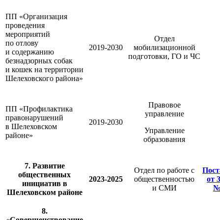
ПП «Организация
проведения
мероприятий
Отдел
по отлову
2019-2030
мобилизационной
и содержанию
подготовки, ГО и ЧС
безнадзорных собак
и кошек на территории
Шелеховского района»
Правовое
ПП «Профилактика
управление
правонарушений
2019-2030
в Шелеховском
Управление
районе»
образования
7. Развитие
Отдел по работе с
Пост
общественных
2023-2025
общественностью
от 
инициатив в
и СМИ
№
Шелеховском районе
8.
«Совершенствование