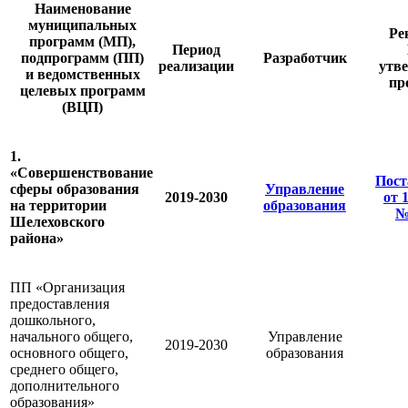
Наименование
муниципальных
Ре
программ (МП),
Период
подпрограмм (ПП)
Разработчик
реализации
утв
и ведомственных
пр
целевых программ
(ВЦП)
1.
«Совершенствование
Пост
сферы образования
Управление
2019-2030
от 
на территории
образования
№
Шелеховского
района»
ПП «Организация
предоставления
дошкольного,
начального общего,
Управление
2019-2030
основного общего,
образования
среднего общего,
дополнительного
образования»