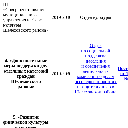
ПП
«Совершенствование
муниципального
2019-2030
Отдел культуры
управления в сфере
культуры
Шелеховского района»
Отдел
по социальной
поддержке
4. «Дополнительные
населения
меры поддержки для
и обеспечения
Пост
отдельных категорий
деятельность
2019-2030
от 
граждан
комиссии по делам
№
Шелеховского
несовершеннолетних
района»
и защите их прав в
Шелеховском районе
5. «Развитие
физической культуры
и системы