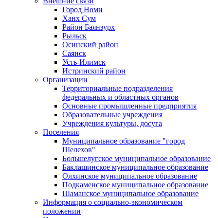
Внешние связи
Город Номи
Ханх Сум
Район Баянзурх
Рыльск
Осинский район
Саянск
Усть-Илимск
Истринский район
Организации
Территориальные подразделения
федеральных и областных органов
Основные промышленные предприятия
Образовательные учреждения
Учреждения культуры, досуга
Поселения
Муниципальное образование "город
Шелехов"
Большелугское муниципальное образование
Баклашинское муниципальное образование
Олхинское муниципальное образование
Подкаменское муниципальное образование
Шаманское муниципальное образование
Информация о социально-экономическом
положении