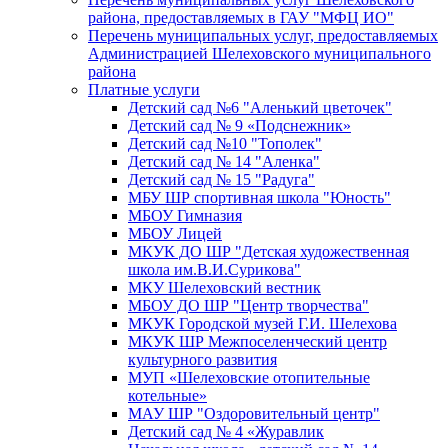
района, предоставляемых в ГАУ "МФЦ ИО"
Перечень муниципальных услуг, предоставляемых
Администрацией Шелеховского муниципального
района
Платные услуги
Детский сад №6 "Аленький цветочек"
Детский сад № 9 «Подснежник»
Детский сад №10 "Тополек"
Детский сад № 14 "Аленка"
Детский сад № 15 "Радуга"
МБУ ШР спортивная школа "Юность"
МБОУ Гимназия
МБОУ Лицей
МКУК ДО ШР "Детская художественная
школа им.В.И.Сурикова"
МКУ Шелеховский вестник
МБОУ ДО ШР "Центр творчества"
МКУК Городской музей Г.И. Шелехова
МКУК ШР Межпоселенческий центр
культурного развития
МУП «Шелеховские отопительные
котельные»
МАУ ШР "Оздоровительный центр"
Детский сад № 4 «Журавлик