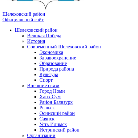
Шелеховский район
Официальный сайт
Шелеховский район
Великая Победа
История
Современный Шелеховский район
Экономика
Здравоохранение
Образование
Природа района
Культура
Спорт
Внешние связи
Город Номи
Ханх Сум
Район Баянзурх
Рыльск
Осинский район
Саянск
Усть-Илимск
Истринский район
Организации