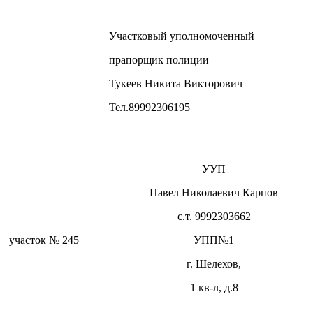
Участковый уполномоченный
прапорщик полиции
Тукеев Никита Викторович
Тел.89992306195
УУП
Павел Николаевич Карпов
с.т. 9992303662
участок № 245
УПП№1
г. Шелехов,
1 кв-л, д.8