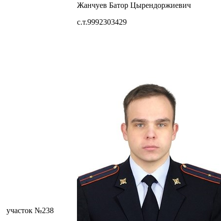
Жанчуев Батор Цырендоржиевич
с.т.9992303429
участок №238