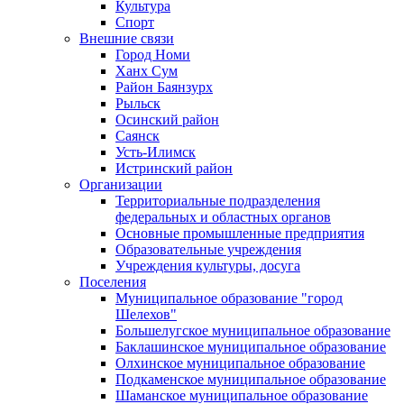
Культура
Спорт
Внешние связи
Город Номи
Ханх Сум
Район Баянзурх
Рыльск
Осинский район
Саянск
Усть-Илимск
Истринский район
Организации
Территориальные подразделения
федеральных и областных органов
Основные промышленные предприятия
Образовательные учреждения
Учреждения культуры, досуга
Поселения
Муниципальное образование "город
Шелехов"
Большелугское муниципальное образование
Баклашинское муниципальное образование
Олхинское муниципальное образование
Подкаменское муниципальное образование
Шаманское муниципальное образование