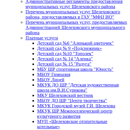
Административные регламенты предоставления
муниципальных услуг Шелеховского района
Перечень муниципальных услуг Шелеховского
района, предоставляемых в ГАУ "МФЦ ИО"
Перечень муниципальных услуг, предоставляемых
Администрацией Шелеховского муниципального
района
Платные услуги
Детский сад №6 "Аленький цветочек"
Детский сад № 9 «Подснежник»
Детский сад №10 "Тополек"
Детский сад № 14 "Аленка"
Детский сад № 15 "Радуга"
МБУ ШР спортивная школа "Юность"
МБОУ Гимназия
МБОУ Лицей
МКУК ДО ШР "Детская художественная
школа им.В.И.Сурикова"
МКУ Шелеховский вестник
МБОУ ДО ШР "Центр творчества"
МКУК Городской музей Г.И. Шелехова
МКУК ШР Межпоселенческий центр
культурного развития
МУП «Шелеховские отопительные
котельные»