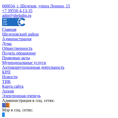
666034, г. Шелехов, улица Ленина, 15
+7 39550 4-13-35
adm@sheladm.ru
Главная
Шелеховский район
Администрация
Дума
Общественность
Подать обращение
Правовые акты
Муниципальные услуги
Антикоррупционная деятельность
КРП
Новости
ТИК
Карта сайта
Архив
Электронная очередь
Администрация в соц. сетях:
Мэр в соц. сетях: