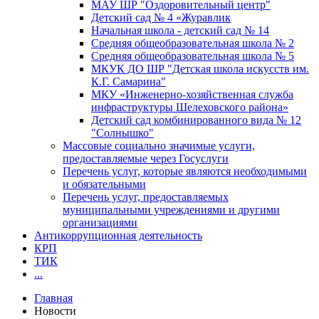
МАУ ШР "Оздоровительный центр"
Детский сад № 4 «Журавлик
Начальная школа - детский сад № 14
Средняя общеобразовательная школа № 2
Средняя общеобразовательная школа № 5
МКУК ДО ШР "Детская школа искусств им.
К.Г. Самарина"
МКУ «Инженерно-хозяйственная служба
инфраструктуры Шелеховского района»
Детский сад комбинированного вида № 12
"Солнышко"
Массовые социально значимые услуги,
предоставляемые через Госуслуги
Перечень услуг, которые являются необходимыми
и обязательными
Перечень услуг, предоставляемых
муниципальными учреждениями и другими
организациями
Антикоррупционная деятельность
КРП
ТИК
...
Главная
Новости