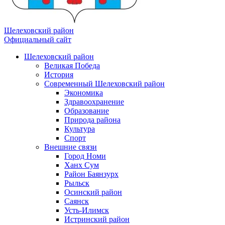
Шелеховский район
Официальный сайт
Шелеховский район
Великая Победа
История
Современный Шелеховский район
Экономика
Здравоохранение
Образование
Природа района
Культура
Спорт
Внешние связи
Город Номи
Ханх Сум
Район Баянзурх
Рыльск
Осинский район
Саянск
Усть-Илимск
Истринский район