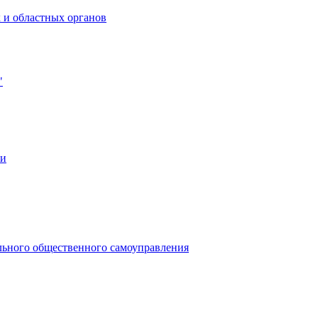
 и областных органов
"
ии
льного общественного самоуправления