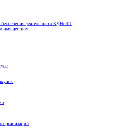
 обеспечения деятельности КДНиЗП
м имуществом
туре
акупок
ми
х организаций