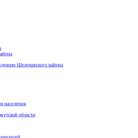
а
района
ждениях Шелеховского района
и населения
кутской области
ганизаций