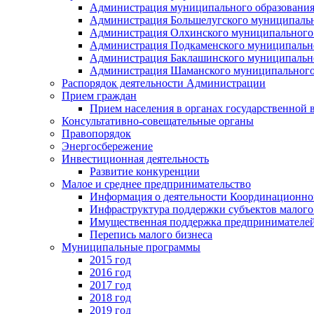
Администрация муниципального образования
Администрация Большелугского муниципальн
Администрация Олхинского муниципального 
Администрация Подкаменского муниципально
Администрация Баклашинского муниципально
Администрация Шаманского муниципального
Распорядок деятельности Администрации
Прием граждан
Прием населения в органах государственной 
Консультативно-совещательные органы
Правопорядок
Энергосбережение
Инвестиционная деятельность
Развитие конкуренции
Малое и среднее предпринимательство
Информация о деятельности Координационног
Инфраструктура поддержки субъектов малого
Имущественная поддержка предпринимателей
Перепись малого бизнеса
Муниципальные программы
2015 год
2016 год
2017 год
2018 год
2019 год