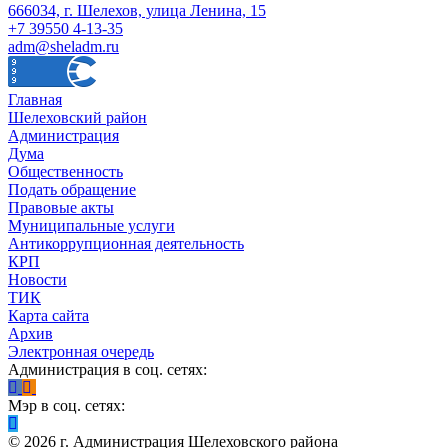
666034, г. Шелехов, улица Ленина, 15
+7 39550 4-13-35
adm@sheladm.ru
Главная
Шелеховский район
Администрация
Дума
Общественность
Подать обращение
Правовые акты
Муниципальные услуги
Антикоррупционная деятельность
КРП
Новости
ТИК
Карта сайта
Архив
Электронная очередь
Администрация в соц. сетях:
Мэр в соц. сетях:
©
2026
г. Администрация Шелеховского района