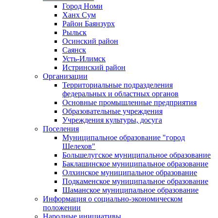
Город Номи
Ханх Сум
Район Баянзурх
Рыльск
Осинский район
Саянск
Усть-Илимск
Истринский район
Организации
Территориальные подразделения
федеральных и областных органов
Основные промышленные предприятия
Образовательные учреждения
Учреждения культуры, досуга
Поселения
Муниципальное образование "город
Шелехов"
Большелугское муниципальное образование
Баклашинское муниципальное образование
Олхинское муниципальное образование
Подкаменское муниципальное образование
Шаманское муниципальное образование
Информация о социально-экономическом
положении
Народные инициативы