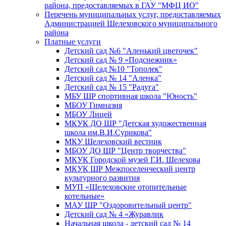
района, предоставляемых в ГАУ "МФЦ ИО"
Перечень муниципальных услуг, предоставляемых
Администрацией Шелеховского муниципального
района
Платные услуги
Детский сад №6 "Аленький цветочек"
Детский сад № 9 «Подснежник»
Детский сад №10 "Тополек"
Детский сад № 14 "Аленка"
Детский сад № 15 "Радуга"
МБУ ШР спортивная школа "Юность"
МБОУ Гимназия
МБОУ Лицей
МКУК ДО ШР "Детская художественная
школа им.В.И.Сурикова"
МКУ Шелеховский вестник
МБОУ ДО ШР "Центр творчества"
МКУК Городской музей Г.И. Шелехова
МКУК ШР Межпоселенческий центр
культурного развития
МУП «Шелеховские отопительные
котельные»
МАУ ШР "Оздоровительный центр"
Детский сад № 4 «Журавлик
Начальная школа - детский сад № 14