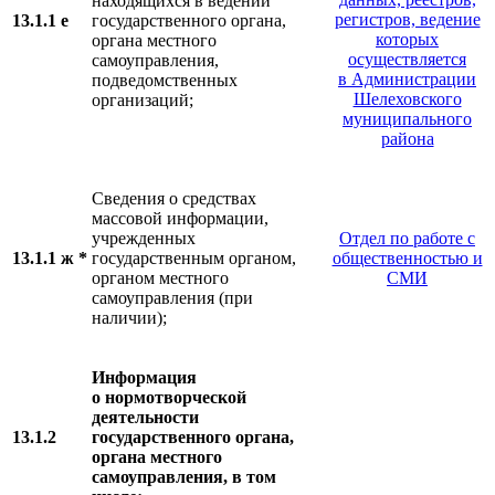
находящихся в ведении
регистров, ведение
13.1.1 е
государственного органа,
которых
органа местного
осуществляется
самоуправления,
в Администрации
подведомственных
Шелеховского
организаций;
муниципального
района
Сведения о средствах
массовой информации,
учрежденных
Отдел по работе с
13.1.1 ж *
государственным органом,
общественностью и
органом местного
СМИ
самоуправления (при
наличии);
Информация
о нормотворческой
деятельности
13.1.2
государственного органа,
органа местного
самоуправления, в том