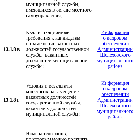
муниципальной службы,
имеющихся в органе местного
самоуправления;
Квалификационные
Информация
требования к кандидатам
о кадровом
на замещение вакантных
обеспечении
13.1.8 в
должностей государственной
Администрации
службы, вакантных
Шелеховского
должностей муниципальной
муниципального
службы;
района
Информация
Условия и результаты
о кадровом
конкурсов на замещение
обеспечении
вакантных должностей
13.1.8 г
Администрации
государственной службы,
Шелеховского
вакантных должностей
муниципального
муниципальной службы;
района
Номера телефонов,
по которым можно получить