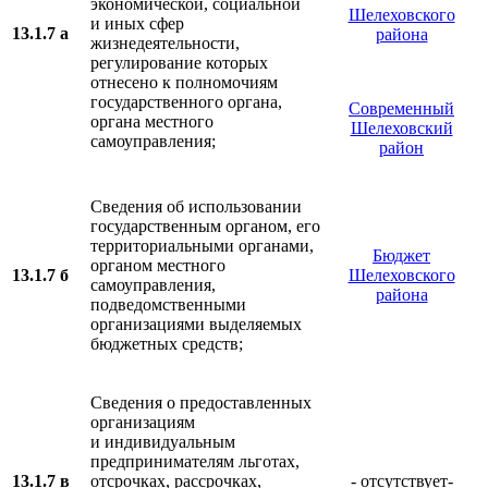
экономической, социальной
Шелеховского
и иных сфер
13.1.7 а
района
жизнедеятельности,
регулирование которых
отнесено к полномочиям
государственного органа,
Современный
органа местного
Шелеховский
самоуправления;
район
Сведения об использовании
государственным органом, его
территориальными органами,
Бюджет
органом местного
13.1.7 б
Шелеховского
самоуправления,
района
подведомственными
организациями выделяемых
бюджетных средств;
Сведения о предоставленных
организациям
и индивидуальным
предпринимателям льготах,
13.1.7 в
отсрочках, рассрочках,
- отсутствует-