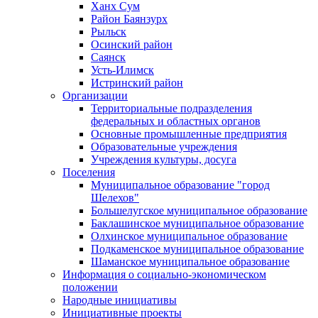
Ханх Сум
Район Баянзурх
Рыльск
Осинский район
Саянск
Усть-Илимск
Истринский район
Организации
Территориальные подразделения
федеральных и областных органов
Основные промышленные предприятия
Образовательные учреждения
Учреждения культуры, досуга
Поселения
Муниципальное образование "город
Шелехов"
Большелугское муниципальное образование
Баклашинское муниципальное образование
Олхинское муниципальное образование
Подкаменское муниципальное образование
Шаманское муниципальное образование
Информация о социально-экономическом
положении
Народные инициативы
Инициативные проекты