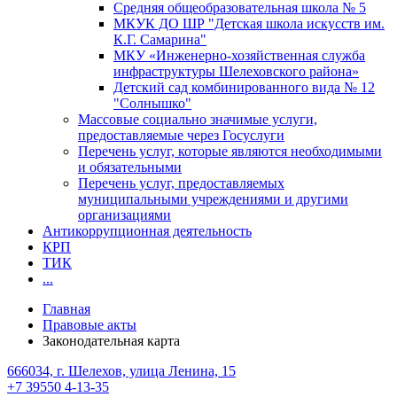
Средняя общеобразовательная школа № 5
МКУК ДО ШР "Детская школа искусств им.
К.Г. Самарина"
МКУ «Инженерно-хозяйственная служба
инфраструктуры Шелеховского района»
Детский сад комбинированного вида № 12
"Солнышко"
Массовые социально значимые услуги,
предоставляемые через Госуслуги
Перечень услуг, которые являются необходимыми
и обязательными
Перечень услуг, предоставляемых
муниципальными учреждениями и другими
организациями
Антикоррупционная деятельность
КРП
ТИК
...
Главная
Правовые акты
Законодательная карта
666034, г. Шелехов, улица Ленина, 15
+7 39550 4-13-35