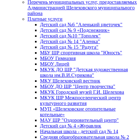
Перечень муниципальных услуг, предоставляемых
Администрацией Шелеховского муниципального
района
Платные услуги
Детский сад №6 "Аленький цветочек"
Детский сад № 9 «Подснежник»
Детский сад №10 "Тополек"
Детский сад № 14 "Аленка"
Детский сад № 15 "Радуга"
МБУ ШР спортивная школа "Юность"
МБОУ Гимназия
МБОУ Лицей
МКУК ДО ШР "Детская художественная
школа им.В.И.Сурикова"
МКУ Шелеховский вестник
МБОУ ДО ШР "Центр творчества"
МКУК Городской музей Г.И. Шелехова
МКУК ШР Межпоселенческий центр
культурного развития
МУП «Шелеховские отопительные
котельные»
МАУ ШР "Оздоровительный центр"
Детский сад № 4 «Журавлик
Начальная школа - детский сад № 14
Средняя общеобразовательная школа № 2