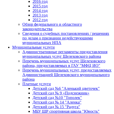
2016 год
2015 год
2014 год
2013 год
2012 год
Обзор федерального и областного
законодательства
Сведения о судебных постановлениях / решениях
по делам о признании недействующими
муниципальных НПА
Муниципальные услуги
Административные регламенты предоставления
муниципальных услуг Шелеховского района
Перечень муниципальных услуг Шелеховского
района, предоставляемых в ГАУ "МФЦ ИО"
Перечень муниципальных услуг, предоставляемых
Администрацией Шелеховского муниципального
района
Платные услуги
Детский сад №6 "Аленький цветочек"
Детский сад № 9 «Подснежник»
Детский сад №10 "Тополек"
Детский сад № 14 "Аленка"
Детский сад № 15 "Радуга"
МБУ ШР спортивная школа "Юность"