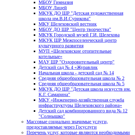
МБОУ Гимназия
МБОУ Лицей
МКУК ДО ШР "Детская художественная
школа им.В.И.Сурикова"
МКУ Шелеховский вестник
МБОУ ДО ШР "Центр творчества"
МКУК Городской музей Г.И. Шелехова
МКУК ШР Межпоселенческий центр
культурного развития
МУП «Шелеховские отопительные
котельные»
МАУ ШР "Оздоровительный центр"
Детский сад № 4 «Журавлик
Начальная школа - детский сад № 14
Средняя общеобразовательная школа № 2
Средняя общеобразовательная школа № 5
МКУК ДО ШР "Детская школа искусств им.
К.Г. Самарина"
МКУ «Инженерно-хозяйственная служба
инфраструктуры Шелеховского района»
Детский сад комбинированного вида № 12
"Солнышко"
Массовые социально значимые услуги,
предоставляемые через Госуслуги
Перечень услуг, которые являются необходимыми