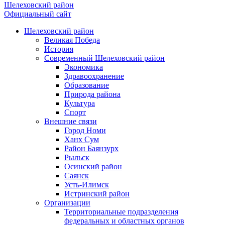
Шелеховский район
Официальный сайт
Шелеховский район
Великая Победа
История
Современный Шелеховский район
Экономика
Здравоохранение
Образование
Природа района
Культура
Спорт
Внешние связи
Город Номи
Ханх Сум
Район Баянзурх
Рыльск
Осинский район
Саянск
Усть-Илимск
Истринский район
Организации
Территориальные подразделения
федеральных и областных органов