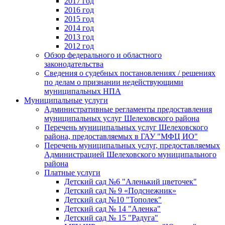
2017 год
2016 год
2015 год
2014 год
2013 год
2012 год
Обзор федерального и областного
законодательства
Сведения о судебных постановлениях / решениях
по делам о признании недействующими
муниципальных НПА
Муниципальные услуги
Административные регламенты предоставления
муниципальных услуг Шелеховского района
Перечень муниципальных услуг Шелеховского
района, предоставляемых в ГАУ "МФЦ ИО"
Перечень муниципальных услуг, предоставляемых
Администрацией Шелеховского муниципального
района
Платные услуги
Детский сад №6 "Аленький цветочек"
Детский сад № 9 «Подснежник»
Детский сад №10 "Тополек"
Детский сад № 14 "Аленка"
Детский сад № 15 "Радуга"