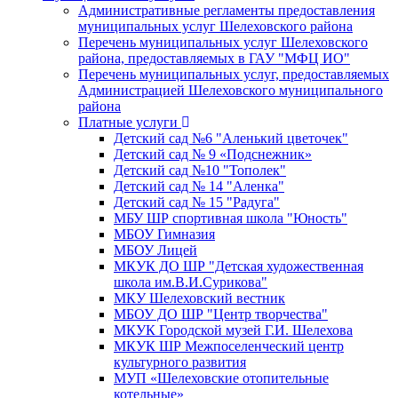
Административные регламенты предоставления
муниципальных услуг Шелеховского района
Перечень муниципальных услуг Шелеховского
района, предоставляемых в ГАУ "МФЦ ИО"
Перечень муниципальных услуг, предоставляемых
Администрацией Шелеховского муниципального
района
Платные услуги
Детский сад №6 "Аленький цветочек"
Детский сад № 9 «Подснежник»
Детский сад №10 "Тополек"
Детский сад № 14 "Аленка"
Детский сад № 15 "Радуга"
МБУ ШР спортивная школа "Юность"
МБОУ Гимназия
МБОУ Лицей
МКУК ДО ШР "Детская художественная
школа им.В.И.Сурикова"
МКУ Шелеховский вестник
МБОУ ДО ШР "Центр творчества"
МКУК Городской музей Г.И. Шелехова
МКУК ШР Межпоселенческий центр
культурного развития
МУП «Шелеховские отопительные
котельные»