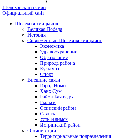
Шелеховский район
Официальный сайт
Шелеховский район
Великая Победа
История
Современный Шелеховский район
Экономика
Здравоохранение
Образование
Природа района
Культура
Спорт
Внешние связи
Город Номи
Ханх Сум
Район Баянзурх
Рыльск
Осинский район
Саянск
Усть-Илимск
Истринский район
Организации
Территориальные подразделения