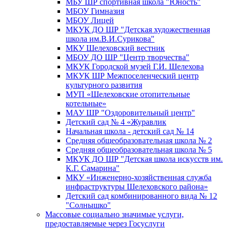
МБУ ШР спортивная школа "Юность"
МБОУ Гимназия
МБОУ Лицей
МКУК ДО ШР "Детская художественная
школа им.В.И.Сурикова"
МКУ Шелеховский вестник
МБОУ ДО ШР "Центр творчества"
МКУК Городской музей Г.И. Шелехова
МКУК ШР Межпоселенческий центр
культурного развития
МУП «Шелеховские отопительные
котельные»
МАУ ШР "Оздоровительный центр"
Детский сад № 4 «Журавлик
Начальная школа - детский сад № 14
Средняя общеобразовательная школа № 2
Средняя общеобразовательная школа № 5
МКУК ДО ШР "Детская школа искусств им.
К.Г. Самарина"
МКУ «Инженерно-хозяйственная служба
инфраструктуры Шелеховского района»
Детский сад комбинированного вида № 12
"Солнышко"
Массовые социально значимые услуги,
предоставляемые через Госуслуги