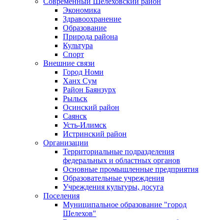
Современный Шелеховский район
Экономика
Здравоохранение
Образование
Природа района
Культура
Спорт
Внешние связи
Город Номи
Ханх Сум
Район Баянзурх
Рыльск
Осинский район
Саянск
Усть-Илимск
Истринский район
Организации
Территориальные подразделения
федеральных и областных органов
Основные промышленные предприятия
Образовательные учреждения
Учреждения культуры, досуга
Поселения
Муниципальное образование "город
Шелехов"