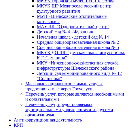
МКУК Городской музей Г.И. Шелехова
МКУК ШР Межпоселенческий центр
культурного развития
МУП «Шелеховские отопительные
котельные»
МАУ ШР "Оздоровительный центр"
Детский сад № 4 «Журавлик
Начальная школа - детский сад № 14
Средняя общеобразовательная школа № 2
Средняя общеобразовательная школа № 5
МКУК ДО ШР "Детская школа искусств им.
К.Г. Самарина"
МКУ «Инженерно-хозяйственная служба
инфраструктуры Шелеховского района»
Детский сад комбинированного вида № 12
"Солнышко"
Массовые социально значимые услуги,
предоставляемые через Госуслуги
Перечень услуг, которые являются необходимыми
и обязательными
Перечень услуг, предоставляемых
муниципальными учреждениями и другими
организациями
Антикоррупционная деятельность
КРП