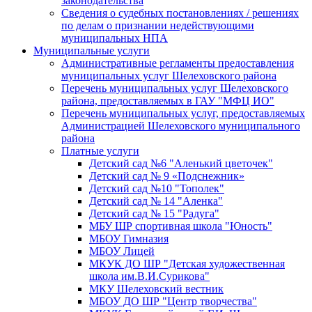
законодательства
Сведения о судебных постановлениях / решениях
по делам о признании недействующими
муниципальных НПА
Муниципальные услуги
Административные регламенты предоставления
муниципальных услуг Шелеховского района
Перечень муниципальных услуг Шелеховского
района, предоставляемых в ГАУ "МФЦ ИО"
Перечень муниципальных услуг, предоставляемых
Администрацией Шелеховского муниципального
района
Платные услуги
Детский сад №6 "Аленький цветочек"
Детский сад № 9 «Подснежник»
Детский сад №10 "Тополек"
Детский сад № 14 "Аленка"
Детский сад № 15 "Радуга"
МБУ ШР спортивная школа "Юность"
МБОУ Гимназия
МБОУ Лицей
МКУК ДО ШР "Детская художественная
школа им.В.И.Сурикова"
МКУ Шелеховский вестник
МБОУ ДО ШР "Центр творчества"