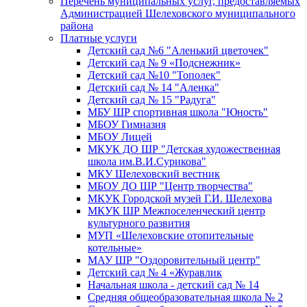
Перечень муниципальных услуг, предоставляемых
Администрацией Шелеховского муниципального
района
Платные услуги
Детский сад №6 "Аленький цветочек"
Детский сад № 9 «Подснежник»
Детский сад №10 "Тополек"
Детский сад № 14 "Аленка"
Детский сад № 15 "Радуга"
МБУ ШР спортивная школа "Юность"
МБОУ Гимназия
МБОУ Лицей
МКУК ДО ШР "Детская художественная
школа им.В.И.Сурикова"
МКУ Шелеховский вестник
МБОУ ДО ШР "Центр творчества"
МКУК Городской музей Г.И. Шелехова
МКУК ШР Межпоселенческий центр
культурного развития
МУП «Шелеховские отопительные
котельные»
МАУ ШР "Оздоровительный центр"
Детский сад № 4 «Журавлик
Начальная школа - детский сад № 14
Средняя общеобразовательная школа № 2