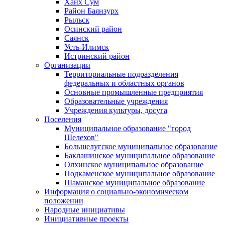
Ханх Сум
Район Баянзурх
Рыльск
Осинский район
Саянск
Усть-Илимск
Истринский район
Организации
Территориальные подразделения
федеральных и областных органов
Основные промышленные предприятия
Образовательные учреждения
Учреждения культуры, досуга
Поселения
Муниципальное образование "город
Шелехов"
Большелугское муниципальное образование
Баклашинское муниципальное образование
Олхинское муниципальное образование
Подкаменское муниципальное образование
Шаманское муниципальное образование
Информация о социально-экономическом
положении
Народные инициативы
Инициативные проекты