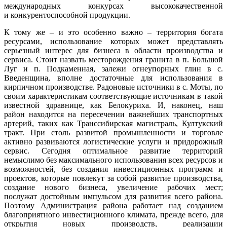
международных конкурсах высококачественной
и конкурентоспособной продукции.
К тому же – и это особенно важно – территория богата
ресурсами, использование которых может представлять
серьезный интерес для бизнеса в области производства и
сервиса. Стоит назвать месторождения гранита в п. Большой
Луг и п. Подкаменная, залежи огнеупорных глин в с.
Введенщина, вполне достаточные для использования в
кирпичном производстве. Радоновые источники в с. Моты, по
своим характеристикам соответствующие источникам в такой
известной здравнице, как Белокуриха. И, наконец, наш
район находится на пересечении важнейших транспортных
артерий, таких как Транссибирская магистраль, Култукский
тракт. При столь развитой промышленности и торговле
активно развиваются логистические услуги и придорожный
сервис. Сегодня оптимальное развитие территорий
немыслимо без максимального использования всех ресурсов и
возможностей, без создания инвестиционных программ и
проектов, которые повлекут за собой развитие производства,
создание нового бизнеса, увеличение рабочих мест;
послужат достойным импульсом для развития всего района.
Поэтому Администрация района работает над созданием
благоприятного инвестиционного климата, прежде всего, для
открытия новых производств, реализации