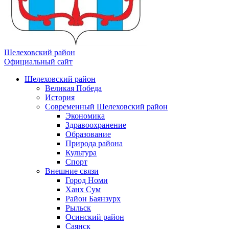
Шелеховский район
Официальный сайт
Шелеховский район
Великая Победа
История
Современный Шелеховский район
Экономика
Здравоохранение
Образование
Природа района
Культура
Спорт
Внешние связи
Город Номи
Ханх Сум
Район Баянзурх
Рыльск
Осинский район
Саянск