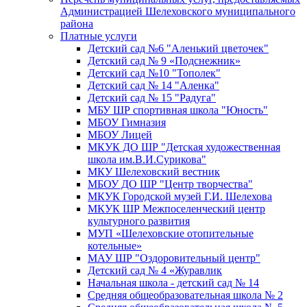
Администрацией Шелеховского муниципального
района
Платные услуги
Детский сад №6 "Аленький цветочек"
Детский сад № 9 «Подснежник»
Детский сад №10 "Тополек"
Детский сад № 14 "Аленка"
Детский сад № 15 "Радуга"
МБУ ШР спортивная школа "Юность"
МБОУ Гимназия
МБОУ Лицей
МКУК ДО ШР "Детская художественная
школа им.В.И.Сурикова"
МКУ Шелеховский вестник
МБОУ ДО ШР "Центр творчества"
МКУК Городской музей Г.И. Шелехова
МКУК ШР Межпоселенческий центр
культурного развития
МУП «Шелеховские отопительные
котельные»
МАУ ШР "Оздоровительный центр"
Детский сад № 4 «Журавлик
Начальная школа - детский сад № 14
Средняя общеобразовательная школа № 2