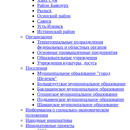
Ханх Сум
Район Баянзурх
Рыльск
Осинский район
Саянск
Усть-Илимск
Истринский район
Организации
Территориальные подразделения
федеральных и областных органов
Основные промышленные предприятия
Образовательные учреждения
Учреждения культуры, досуга
Поселения
Муниципальное образование "город
Шелехов"
Большелугское муниципальное образование
Баклашинское муниципальное образование
Олхинское муниципальное образование
Подкаменское муниципальное образование
Шаманское муниципальное образование
Информация о социально-экономическом
положении
Народные инициативы
Инициативные проекты