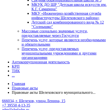
Средняя общеобразовательная школа № 5
МКУК ДО ШР "Детская школа искусств им.
К.Г. Самарина"
МКУ «Инженерно-хозяйственная служба
инфраструктуры Шелеховского района»
Детский сад комбинированного вида № 12
"Солнышко"
Массовые социально значимые услуги,
предоставляемые через Госуслуги
Перечень услуг, которые являются необходимыми
и обязательными
Перечень услуг, предоставляемых
муниципальными учреждениями и другими
организациями
Антикоррупционная деятельность
КРП
ТИК
...
Главная
Правовые акты
Правовые акты Шелеховского муниципального...
666034, г. Шелехов, улица Ленина, 15
+7 39550 4-13-35
adm@sheladm.ru