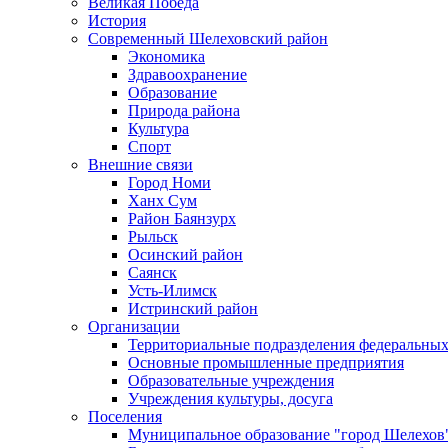
Великая Победа
История
Современный Шелеховский район
Экономика
Здравоохранение
Образование
Природа района
Культура
Спорт
Внешние связи
Город Номи
Ханх Сум
Район Баянзурх
Рыльск
Осинский район
Саянск
Усть-Илимск
Истринский район
Организации
Территориальные подразделения федеральных
Основные промышленные предприятия
Образовательные учреждения
Учреждения культуры, досуга
Поселения
Муниципальное образование "город Шелехов