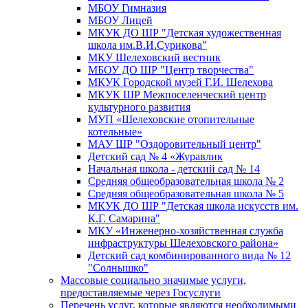
МБОУ Гимназия
МБОУ Лицей
МКУК ДО ШР "Детская художественная
школа им.В.И.Сурикова"
МКУ Шелеховский вестник
МБОУ ДО ШР "Центр творчества"
МКУК Городской музей Г.И. Шелехова
МКУК ШР Межпоселенческий центр
культурного развития
МУП «Шелеховские отопительные
котельные»
МАУ ШР "Оздоровительный центр"
Детский сад № 4 «Журавлик
Начальная школа - детский сад № 14
Средняя общеобразовательная школа № 2
Средняя общеобразовательная школа № 5
МКУК ДО ШР "Детская школа искусств им.
К.Г. Самарина"
МКУ «Инженерно-хозяйственная служба
инфраструктуры Шелеховского района»
Детский сад комбинированного вида № 12
"Солнышко"
Массовые социально значимые услуги,
предоставляемые через Госуслуги
Перечень услуг, которые являются необходимыми