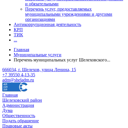
и обязательными
Перечень услуг, предоставляемых
муниципальными учреждениями и другими
организациями
Антикоррупционная деятельность
КРП
ТИК
...
Главная
Муниципальные услуги
Перечень муниципальных услуг Шелеховского...
666034, г. Шелехов, улица Ленина, 15
+7 39550 4-13-35
adm@sheladm.ru
Главная
Шелеховский район
Администрация
Дума
Общественность
Подать обращение
Правовые акты