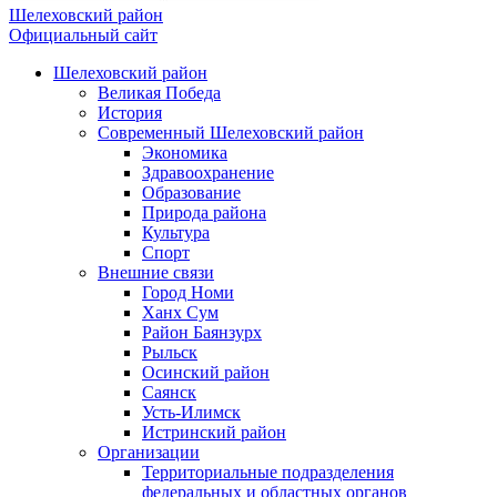
Шелеховский район
Официальный сайт
Шелеховский район
Великая Победа
История
Современный Шелеховский район
Экономика
Здравоохранение
Образование
Природа района
Культура
Спорт
Внешние связи
Город Номи
Ханх Сум
Район Баянзурх
Рыльск
Осинский район
Саянск
Усть-Илимск
Истринский район
Организации
Территориальные подразделения
федеральных и областных органов