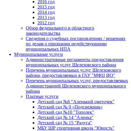
2016 год
2015 год
2014 год
2013 год
2012 год
Обзор федерального и областного
законодательства
Сведения о судебных постановлениях / решениях
по делам о признании недействующими
муниципальных НПА
Муниципальные услуги
Административные регламенты предоставления
муниципальных услуг Шелеховского района
Перечень муниципальных услуг Шелеховского
района, предоставляемых в ГАУ "МФЦ ИО"
Перечень муниципальных услуг, предоставляемых
Администрацией Шелеховского муниципального
района
Платные услуги
Детский сад №6 "Аленький цветочек"
Детский сад № 9 «Подснежник»
Детский сад №10 "Тополек"
Детский сад № 14 "Аленка"
Детский сад № 15 "Радуга"
МБУ ШР спортивная школа "Юность"