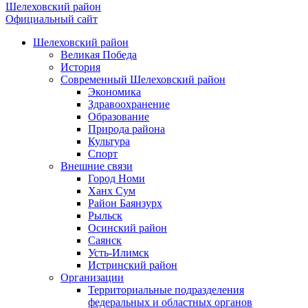
Шелеховский район
Официальный сайт
Шелеховский район
Великая Победа
История
Современный Шелеховский район
Экономика
Здравоохранение
Образование
Природа района
Культура
Спорт
Внешние связи
Город Номи
Ханх Сум
Район Баянзурх
Рыльск
Осинский район
Саянск
Усть-Илимск
Истринский район
Организации
Территориальные подразделения
федеральных и областных органов