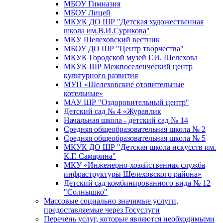
МБОУ Гимназия
МБОУ Лицей
МКУК ДО ШР "Детская художественная
школа им.В.И.Сурикова"
МКУ Шелеховский вестник
МБОУ ДО ШР "Центр творчества"
МКУК Городской музей Г.И. Шелехова
МКУК ШР Межпоселенческий центр
культурного развития
МУП «Шелеховские отопительные
котельные»
МАУ ШР "Оздоровительный центр"
Детский сад № 4 «Журавлик
Начальная школа - детский сад № 14
Средняя общеобразовательная школа № 2
Средняя общеобразовательная школа № 5
МКУК ДО ШР "Детская школа искусств им.
К.Г. Самарина"
МКУ «Инженерно-хозяйственная служба
инфраструктуры Шелеховского района»
Детский сад комбинированного вида № 12
"Солнышко"
Массовые социально значимые услуги,
предоставляемые через Госуслуги
Перечень услуг, которые являются необходимыми