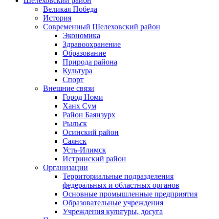
Шелеховский район
Великая Победа
История
Современный Шелеховский район
Экономика
Здравоохранение
Образование
Природа района
Культура
Спорт
Внешние связи
Город Номи
Ханх Сум
Район Баянзурх
Рыльск
Осинский район
Саянск
Усть-Илимск
Истринский район
Организации
Территориальные подразделения
федеральных и областных органов
Основные промышленные предприятия
Образовательные учреждения
Учреждения культуры, досуга