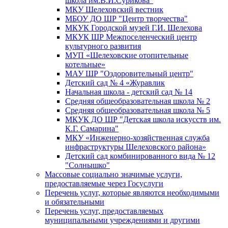
школа им.В.И.Сурикова"
МКУ Шелеховский вестник
МБОУ ДО ШР "Центр творчества"
МКУК Городской музей Г.И. Шелехова
МКУК ШР Межпоселенческий центр
культурного развития
МУП «Шелеховские отопительные
котельные»
МАУ ШР "Оздоровительный центр"
Детский сад № 4 «Журавлик
Начальная школа - детский сад № 14
Средняя общеобразовательная школа № 2
Средняя общеобразовательная школа № 5
МКУК ДО ШР "Детская школа искусств им.
К.Г. Самарина"
МКУ «Инженерно-хозяйственная служба
инфраструктуры Шелеховского района»
Детский сад комбинированного вида № 12
"Солнышко"
Массовые социально значимые услуги,
предоставляемые через Госуслуги
Перечень услуг, которые являются необходимыми
и обязательными
Перечень услуг, предоставляемых
муниципальными учреждениями и другими