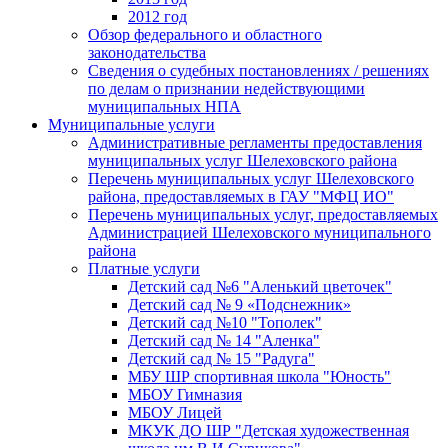
2012 год
Обзор федерального и областного
законодательства
Сведения о судебных постановлениях / решениях
по делам о признании недействующими
муниципальных НПА
Муниципальные услуги
Административные регламенты предоставления
муниципальных услуг Шелеховского района
Перечень муниципальных услуг Шелеховского
района, предоставляемых в ГАУ "МФЦ ИО"
Перечень муниципальных услуг, предоставляемых
Администрацией Шелеховского муниципального
района
Платные услуги
Детский сад №6 "Аленький цветочек"
Детский сад № 9 «Подснежник»
Детский сад №10 "Тополек"
Детский сад № 14 "Аленка"
Детский сад № 15 "Радуга"
МБУ ШР спортивная школа "Юность"
МБОУ Гимназия
МБОУ Лицей
МКУК ДО ШР "Детская художественная