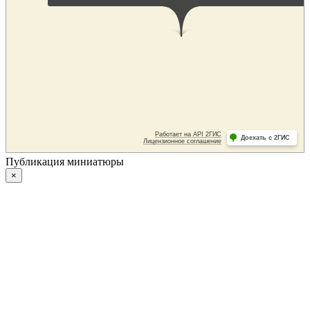
Публикация миниатюры
×