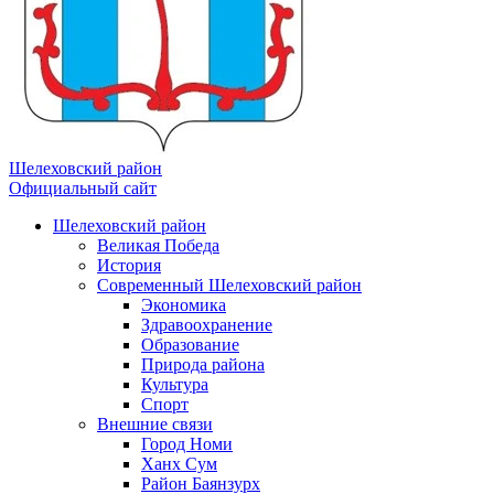
Шелеховский район
Официальный сайт
Шелеховский район
Великая Победа
История
Современный Шелеховский район
Экономика
Здравоохранение
Образование
Природа района
Культура
Спорт
Внешние связи
Город Номи
Ханх Сум
Район Баянзурх