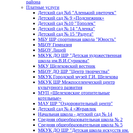
района
Платные услуги
Детский сад №6 "Аленький цветочек"
Детский сад № 9 «Подснежник»
Детский сад №10 "Тополек"
Детский сад № 14 "Аленка"
Детский сад № 15 "Радуга"
МБУ ШР спортивная школа "Юность"
МБОУ Гимназия
МБОУ Лицей
МКУК ДО ШР "Детская художественная
школа им.В.И.Сурикова"
МКУ Шелеховский вестник
МБОУ ДО ШР "Центр творчества"
МКУК Городской музей Г.И. Шелехова
МКУК ШР Межпоселенческий центр
культурного развития
МУП «Шелеховские отопительные
котельные»
МАУ ШР "Оздоровительный центр"
Детский сад № 4 «Журавлик
Начальная школа - детский сад № 14
Средняя общеобразовательная школа № 2
Средняя общеобразовательная школа № 5
МКУК ДО ШР "Детская школа искусств им.