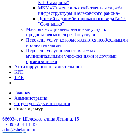
К.Г. Самарина"
МКУ «Инженерно-хозяйственная служба
инфраструктуры Шелеховского района»
Детский сад комбинированного вида № 12
"Солнышко"
Массовые социально значимые услуги,
предоставляемые через Госуслуги
Перечень услуг, которые являются необходимыми
и обязательными
Перечень услуг, предоставляемых
муниципальными учреждениями и другими
организациями
Антикоррупционная деятельность
КРП
ТИК
...
Главная
Администрация
Структура Администрации
Отдел культуры
666034, г. Шелехов, улица Ленина, 15
+7 39550 4-13-35
adm@sheladm.ru