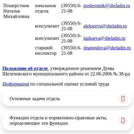
Пошерстник
начальник
(39550) 6-
posherstnik@sheladm.ru
Наталья
отдела
21-08
Михайловна
(39550) 6-
консультант
alekseeva
@
sheladm
.
ru
21-08
(39550) 6-
консультант
lapkaeva
@
sheladm
.
ru
21-08
старший
(39550) 6-
imangulova@sheladm.ru
инспектор
21-08
Положение об отделе
, утвержденное решением Думы
Шелеховского муниципального района от 22.06.2006 № 38-рд
Информация
по специальной оценке условий труда
Основные задачи отдела
Функции отдела и нормативно-правовые акты,
определяющие эти функции