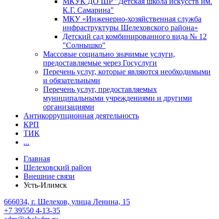
МКУК ДО ШР "Детская школа искусств им.
К.Г. Самарина"
МКУ «Инженерно-хозяйственная служба
инфраструктуры Шелеховского района»
Детский сад комбинированного вида № 12
"Солнышко"
Массовые социально значимые услуги,
предоставляемые через Госуслуги
Перечень услуг, которые являются необходимыми
и обязательными
Перечень услуг, предоставляемых
муниципальными учреждениями и другими
организациями
Антикоррупционная деятельность
КРП
ТИК
...
Главная
Шелеховский район
Внешние связи
Усть-Илимск
666034, г. Шелехов, улица Ленина, 15
+7 39550 4-13-35