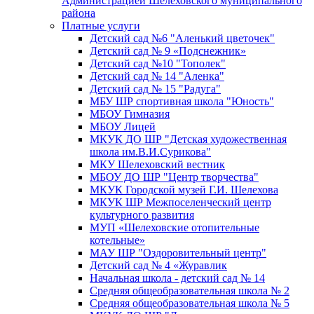
Администрацией Шелеховского муниципального
района
Платные услуги
Детский сад №6 "Аленький цветочек"
Детский сад № 9 «Подснежник»
Детский сад №10 "Тополек"
Детский сад № 14 "Аленка"
Детский сад № 15 "Радуга"
МБУ ШР спортивная школа "Юность"
МБОУ Гимназия
МБОУ Лицей
МКУК ДО ШР "Детская художественная
школа им.В.И.Сурикова"
МКУ Шелеховский вестник
МБОУ ДО ШР "Центр творчества"
МКУК Городской музей Г.И. Шелехова
МКУК ШР Межпоселенческий центр
культурного развития
МУП «Шелеховские отопительные
котельные»
МАУ ШР "Оздоровительный центр"
Детский сад № 4 «Журавлик
Начальная школа - детский сад № 14
Средняя общеобразовательная школа № 2
Средняя общеобразовательная школа № 5