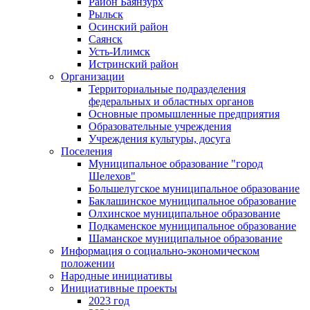
Район Баянзурх
Рыльск
Осинский район
Саянск
Усть-Илимск
Истринский район
Организации
Территориальные подразделения
федеральных и областных органов
Основные промышленные предприятия
Образовательные учреждения
Учреждения культуры, досуга
Поселения
Муниципальное образование "город
Шелехов"
Большелугское муниципальное образование
Баклашинское муниципальное образование
Олхинское муниципальное образование
Подкаменское муниципальное образование
Шаманское муниципальное образование
Информация о социально-экономическом
положении
Народные инициативы
Инициативные проекты
2023 год