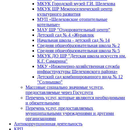
МКУК Городской музей Г.И. Шелехова
МКУК ШР Межпоселенческий центр
культурного развития
МУП «Шелеховские отопительные
котельные»
МАУ ШР "Оздоровительный центр"
Детский сад № 4 «Журавлик
Начальная школа - детский сад № 14
Средняя общеобразовательная школа № 2
Средняя общеобразовательная школа № 5
МКУК ДО ШР "Детская школа искусств им.
К.Г. Самарина"
МКУ «Инженерно-хозяйственная служба
инфраструктуры Шелеховского района»
Детский сад комбинированного вида № 12
"Солнышко"
Массовые социально значимые услуги,
предоставляемые через Госуслуги
Перечень услуг, которые являются необходимыми
и обязательными
Перечень услуг, предоставляемых
муниципальными учреждениями и другими
организациями
Антикоррупционная деятельность
КРП