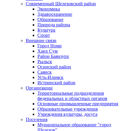
Современный Шелеховский район
Экономика
Здравоохранение
Образование
Природа района
Культура
Спорт
Внешние связи
Город Номи
Ханх Сум
Район Баянзурх
Рыльск
Осинский район
Саянск
Усть-Илимск
Истринский район
Организации
Территориальные подразделения
федеральных и областных органов
Основные промышленные предприятия
Образовательные учреждения
Учреждения культуры, досуга
Поселения
Муниципальное образование "город
Шелехов"