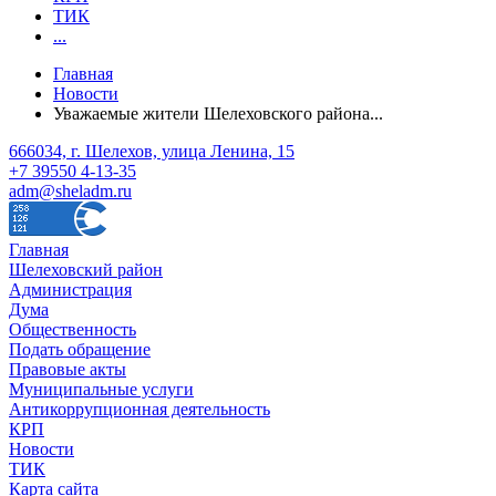
ТИК
...
Главная
Новости
Уважаемые жители Шелеховского района...
666034, г. Шелехов, улица Ленина, 15
+7 39550 4-13-35
adm@sheladm.ru
Главная
Шелеховский район
Администрация
Дума
Общественность
Подать обращение
Правовые акты
Муниципальные услуги
Антикоррупционная деятельность
КРП
Новости
ТИК
Карта сайта