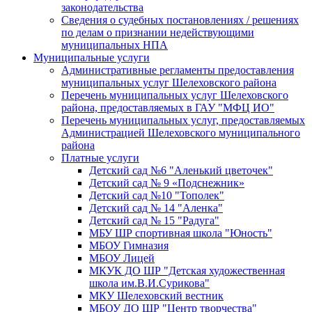
законодательства
Сведения о судебных постановлениях / решениях
по делам о признании недействующими
муниципальных НПА
Муниципальные услуги
Административные регламенты предоставления
муниципальных услуг Шелеховского района
Перечень муниципальных услуг Шелеховского
района, предоставляемых в ГАУ "МФЦ ИО"
Перечень муниципальных услуг, предоставляемых
Администрацией Шелеховского муниципального
района
Платные услуги
Детский сад №6 "Аленький цветочек"
Детский сад № 9 «Подснежник»
Детский сад №10 "Тополек"
Детский сад № 14 "Аленка"
Детский сад № 15 "Радуга"
МБУ ШР спортивная школа "Юность"
МБОУ Гимназия
МБОУ Лицей
МКУК ДО ШР "Детская художественная
школа им.В.И.Сурикова"
МКУ Шелеховский вестник
МБОУ ДО ШР "Центр творчества"