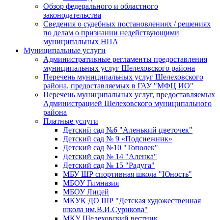
Обзор федерального и областного
законодательства
Сведения о судебных постановлениях / решениях
по делам о признании недействующими
муниципальных НПА
Муниципальные услуги
Административные регламенты предоставления
муниципальных услуг Шелеховского района
Перечень муниципальных услуг Шелеховского
района, предоставляемых в ГАУ "МФЦ ИО"
Перечень муниципальных услуг, предоставляемых
Администрацией Шелеховского муниципального
района
Платные услуги
Детский сад №6 "Аленький цветочек"
Детский сад № 9 «Подснежник»
Детский сад №10 "Тополек"
Детский сад № 14 "Аленка"
Детский сад № 15 "Радуга"
МБУ ШР спортивная школа "Юность"
МБОУ Гимназия
МБОУ Лицей
МКУК ДО ШР "Детская художественная
школа им.В.И.Сурикова"
МКУ Шелеховский вестник