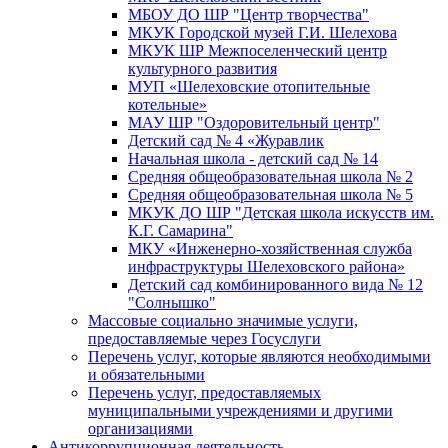
МБОУ ДО ШР "Центр творчества"
МКУК Городской музей Г.И. Шелехова
МКУК ШР Межпоселенческий центр
культурного развития
МУП «Шелеховские отопительные
котельные»
МАУ ШР "Оздоровительный центр"
Детский сад № 4 «Журавлик
Начальная школа - детский сад № 14
Средняя общеобразовательная школа № 2
Средняя общеобразовательная школа № 5
МКУК ДО ШР "Детская школа искусств им.
К.Г. Самарина"
МКУ «Инженерно-хозяйственная служба
инфраструктуры Шелеховского района»
Детский сад комбинированного вида № 12
"Солнышко"
Массовые социально значимые услуги,
предоставляемые через Госуслуги
Перечень услуг, которые являются необходимыми
и обязательными
Перечень услуг, предоставляемых
муниципальными учреждениями и другими
организациями
Антикоррупционная деятельность