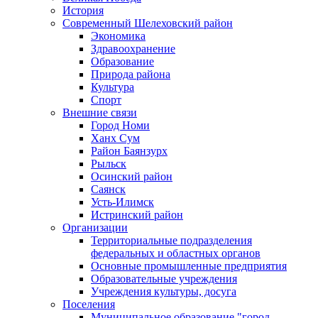
История
Современный Шелеховский район
Экономика
Здравоохранение
Образование
Природа района
Культура
Спорт
Внешние связи
Город Номи
Ханх Сум
Район Баянзурх
Рыльск
Осинский район
Саянск
Усть-Илимск
Истринский район
Организации
Территориальные подразделения
федеральных и областных органов
Основные промышленные предприятия
Образовательные учреждения
Учреждения культуры, досуга
Поселения
Муниципальное образование "город