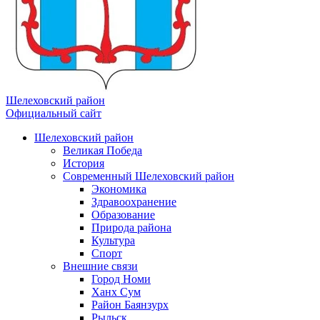
Шелеховский район
Официальный сайт
Шелеховский район
Великая Победа
История
Современный Шелеховский район
Экономика
Здравоохранение
Образование
Природа района
Культура
Спорт
Внешние связи
Город Номи
Ханх Сум
Район Баянзурх
Рыльск