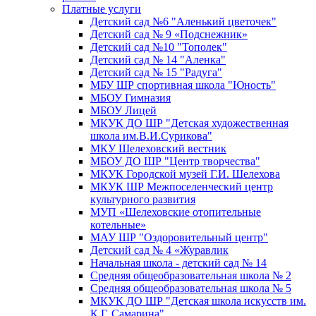
Платные услуги
Детский сад №6 "Аленький цветочек"
Детский сад № 9 «Подснежник»
Детский сад №10 "Тополек"
Детский сад № 14 "Аленка"
Детский сад № 15 "Радуга"
МБУ ШР спортивная школа "Юность"
МБОУ Гимназия
МБОУ Лицей
МКУК ДО ШР "Детская художественная
школа им.В.И.Сурикова"
МКУ Шелеховский вестник
МБОУ ДО ШР "Центр творчества"
МКУК Городской музей Г.И. Шелехова
МКУК ШР Межпоселенческий центр
культурного развития
МУП «Шелеховские отопительные
котельные»
МАУ ШР "Оздоровительный центр"
Детский сад № 4 «Журавлик
Начальная школа - детский сад № 14
Средняя общеобразовательная школа № 2
Средняя общеобразовательная школа № 5
МКУК ДО ШР "Детская школа искусств им.
К.Г. Самарина"