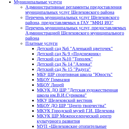
Муниципальные услуги
Административные регламенты предоставления
муниципальных услуг Шелеховского района
Перечень муниципальных услуг Шелеховского
района, предоставляемых в ГАУ "МФЦ ИО"
Перечень муниципальных услуг, предоставляемых
Администрацией Шелеховского муниципального
района
Платные услуги
Детский сад №6 "Аленький цветочек"
Детский сад № 9 «Подснежник»
Детский сад №10 "Тополек"
Детский сад № 14 "Аленка"
Детский сад № 15 "Радуга"
МБУ ШР спортивная школа "Юность"
МБОУ Гимназия
МБОУ Лицей
МКУК ДО ШР "Детская художественная
школа им.В.И.Сурикова"
МКУ Шелеховский вестник
МБОУ ДО ШР "Центр творчества"
МКУК Городской музей Г.И. Шелехова
МКУК ШР Межпоселенческий центр
культурного развития
МУП «Шелеховские отопительные