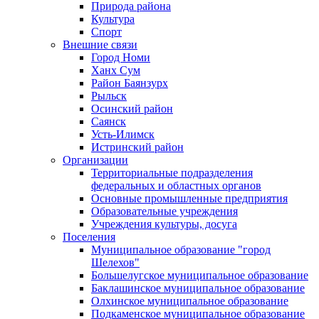
Природа района
Культура
Спорт
Внешние связи
Город Номи
Ханх Сум
Район Баянзурх
Рыльск
Осинский район
Саянск
Усть-Илимск
Истринский район
Организации
Территориальные подразделения
федеральных и областных органов
Основные промышленные предприятия
Образовательные учреждения
Учреждения культуры, досуга
Поселения
Муниципальное образование "город
Шелехов"
Большелугское муниципальное образование
Баклашинское муниципальное образование
Олхинское муниципальное образование
Подкаменское муниципальное образование