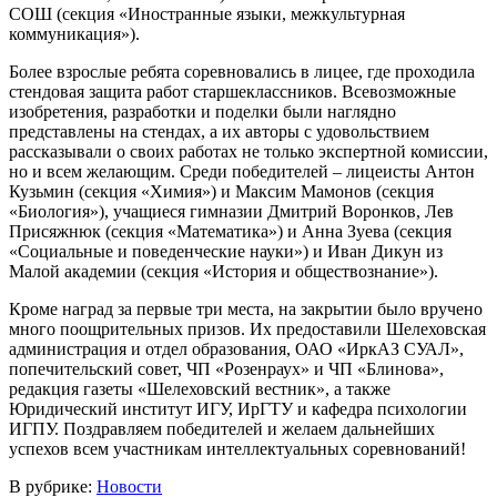
СОШ (секция «Иностранные языки, межкультурная
коммуникация»).
Более взрослые ребята соревновались в лицее, где проходила
стендовая защита работ старшеклассников. Всевозможные
изобретения, разработки и поделки были наглядно
представлены на стендах, а их авторы с удовольствием
рассказывали о своих работах не только экспертной комиссии,
но и всем желающим. Среди победителей – лицеисты Антон
Кузьмин (секция «Химия») и Максим Мамонов (секция
«Биология»), учащиеся гимназии Дмитрий Воронков, Лев
Присяжнюк (секция «Математика») и Анна Зуева (секция
«Социальные и поведенческие науки») и Иван Дикун из
Малой академии (секция «История и обществознание»).
Кроме наград за первые три места, на закрытии было вручено
много поощрительных призов. Их предоставили Шелеховская
администрация и отдел образования, ОАО «ИркАЗ СУАЛ»,
попечительский совет, ЧП «Розенраух» и ЧП «Блинова»,
редакция газеты «Шелеховский вестник», а также
Юридический институт ИГУ, ИрГТУ и кафедра психологии
ИГПУ. Поздравляем победителей и желаем дальнейших
успехов всем участникам интеллектуальных соревнований!
В рубрике:
Новости