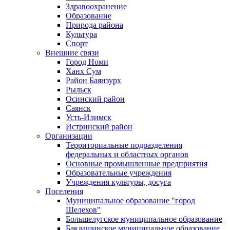
Здравоохранение
Образование
Природа района
Культура
Спорт
Внешние связи
Город Номи
Ханх Сум
Район Баянзурх
Рыльск
Осинский район
Саянск
Усть-Илимск
Истринский район
Организации
Территориальные подразделения
федеральных и областных органов
Основные промышленные предприятия
Образовательные учреждения
Учреждения культуры, досуга
Поселения
Муниципальное образование "город
Шелехов"
Большелугское муниципальное образование
Баклашинское муниципальное образование