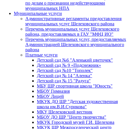
по делам о признании недействующими
муниципальных НПА
Муниципальные услуги
Административные регламенты предоставления
муниципальных услуг Шелеховского района
Перечень муниципальных услуг Шелеховского
района, предоставляемых в ГАУ "МФЦ ИО"
Перечень муниципальных услуг, предоставляемых
Администрацией Шелеховского муниципального
района
Платные услуги
Детский сад №6 "Аленький цветочек"
Детский сад № 9 «Подснежник»
Детский сад №10 "Тополек"
Детский сад № 14 "Аленка"
Детский сад № 15 "Радуга"
МБУ ШР спортивная школа "Юность"
МБОУ Гимназия
МБОУ Лицей
МКУК ДО ШР "Детская художественная
школа им.В.И.Сурикова"
МКУ Шелеховский вестник
МБОУ ДО ШР "Центр творчества"
МКУК Городской музей Г.И. Шелехова
МКУК ШР Межпоселенческий центр