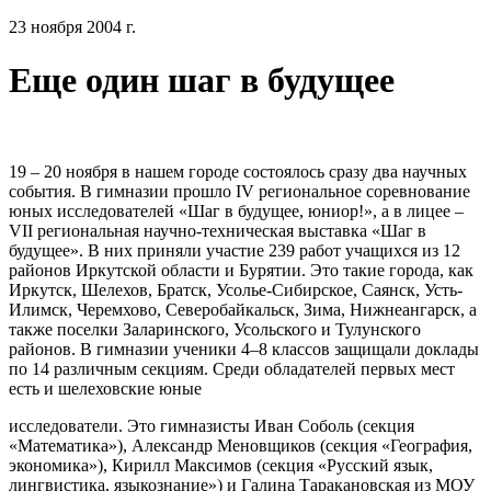
23 ноября 2004 г.
Еще один шаг в будущее
19 – 20 ноября в нашем городе состоялось сразу два научных
события. В гимназии прошло
IV
региональное соревнование
юных исследователей «Шаг в будущее, юниор!», а в лицее –
VII
региональная научно-техническая выставка «Шаг в
будущее». В них приняли участие 239 работ учащихся из 12
районов Иркутской области и Бурятии. Это такие города, как
Иркутск, Шелехов, Братск, Усолье-Сибирское, Саянск, Усть-
Илимск, Черемхово, Северобайкальск, Зима, Нижнеангарск, а
также поселки Заларинского, Усольского и Тулунского
районов. В гимназии ученики 4–8 классов защищали доклады
по 14 различным секциям. Среди обладателей первых мест
есть и шелеховские юные
исследователи. Это гимназисты Иван Соболь (секция
«Математика»), Александр Меновщиков (секция «География,
экономика»), Кирилл Максимов (секция «Русский язык,
лингвистика, языкознание») и Галина Таракановская из МОУ