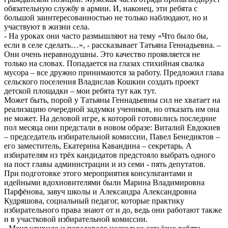
обязательную службу в армии. И, наконец, эти ребята с
большой заинтересованностью не только наблюдают, но и
участвуют в жизни села.
- На уроках они часто размышляют на тему «Что было бы,
если в селе сделать…», - рассказывает Татьяна Геннадьевна. –
Они очень неравнодушны. Это качество проявляется не
только на словах. Попадается на глазах стихийная свалка
мусора – все дружно принимаются за работу. Предложил глава
сельского поселения Владислав Кошкин создать проект
детской площадки – мои ребята тут как тут.
Может быть, порой у Татьяны Геннадьевны сил не хватает на
реализацию очередной задумки учеников, но отказать им она
не может. На деловой игре, к которой готовились последние
пол месяца они предстали в новом образе: Виталий Евдокиев
– председатель избирательной комиссии, Павел Бенедиктов –
его заместитель, Екатерина Кавандина – секретарь. А
избирателям из трёх кандидатов предстояло выбрать одного
на пост главы администрации и из семи - пять депутатов.
При подготовке этого мероприятия консультантами и
идейными вдохновителями были Марина Владимировна
Парфёнова, завуч школы и Александра Александровна
Кудряшова, социальный педагог, которые практику
избирательного права знают от и до, ведь они работают также
и в участковой избирательной комиссии.