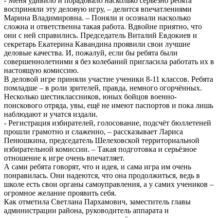
- Меня удивило и порадовало насколько серьёзно ребята
восприняли эту деловую игру, – делится впечатлениями
Марина Владимировна. – Поняли и осознали насколько
сложна и ответственна такая работа. Вдвойне приятно, что
они с ней справились. Председатель Виталий Евдокиев и
секретарь Екатерина Кавандина проявили свои лучшие
деловые качества. И, пожалуй, если бы ребята были
совершеннолетними я без колебаний пригласила работать их в
настоящую комиссию.
В деловой игре приняли участие ученики 8-11 классов. Ребята
помладше – в роли зрителей, правда, немного огорчённых.
Несколько шестиклассников, юных бойцов военно-
поискового отряда, увы, ещё не имеют паспортов и пока лишь
наблюдают и учатся издали.
- Регистрация избирателей, голосование, подсчёт бюллетеней
прошли грамотно и слаженно, – рассказывает Лариса
Пенюшкина, председатель Шелеховской территориальной
избирательной комиссии. – Такая подготовка и серьёзное
отношение к игре очень впечатляет.
А сами ребята говорят, что и идея, и сама игра им очень
понравилась. Они надеются, что она продолжиться, ведь в
школе есть свои органы самоуправления, а у самих учеников –
огромное желание проявить себя.
Как отметила Светлана Пархамович, заместитель главы
администрации района, руководитель аппарата и