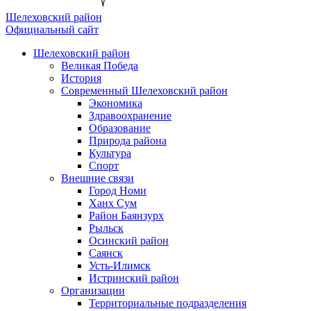
Шелеховский район
Официальный сайт
Шелеховский район
Великая Победа
История
Современный Шелеховский район
Экономика
Здравоохранение
Образование
Природа района
Культура
Спорт
Внешние связи
Город Номи
Ханх Сум
Район Баянзурх
Рыльск
Осинский район
Саянск
Усть-Илимск
Истринский район
Организации
Территориальные подразделения