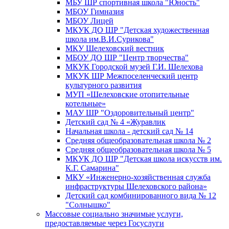
МБУ ШР спортивная школа "Юность"
МБОУ Гимназия
МБОУ Лицей
МКУК ДО ШР "Детская художественная
школа им.В.И.Сурикова"
МКУ Шелеховский вестник
МБОУ ДО ШР "Центр творчества"
МКУК Городской музей Г.И. Шелехова
МКУК ШР Межпоселенческий центр
культурного развития
МУП «Шелеховские отопительные
котельные»
МАУ ШР "Оздоровительный центр"
Детский сад № 4 «Журавлик
Начальная школа - детский сад № 14
Средняя общеобразовательная школа № 2
Средняя общеобразовательная школа № 5
МКУК ДО ШР "Детская школа искусств им.
К.Г. Самарина"
МКУ «Инженерно-хозяйственная служба
инфраструктуры Шелеховского района»
Детский сад комбинированного вида № 12
"Солнышко"
Массовые социально значимые услуги,
предоставляемые через Госуслуги