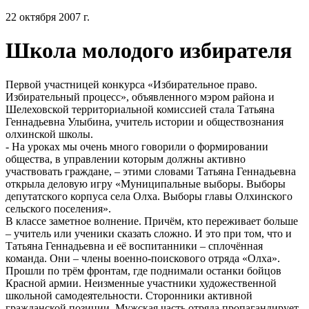
22 октября 2007 г.
Школа молодого избирателя
Первой участницей конкурса «Избирательное право.
Избирательный процесс», объявленного мэром района и
Шелеховской территориальной комиссией стала Татьяна
Геннадьевна Улыбина, учитель истории и обществознания
олхинской школы.
- На уроках мы очень много говорили о формировании
общества, в управлении которым должны активно
участвовать граждане, – этими словами Татьяна Геннадьевна
открыла деловую игру «Муниципальные выборы. Выборы
депутатского корпуса села Олха. Выборы главы Олхинского
сельского поселения».
В классе заметное волнение. Причём, кто переживает больше
– учитель или ученики сказать сложно. И это при том, что и
Татьяна Геннадьевна и её воспитанники – сплочённая
команда. Они – члены военно-поискового отряда «Олха».
Прошли по трём фронтам, где поднимали останки бойцов
Красной армии. Неизменные участники художественной
школьной самодеятельности. Сторонники активной
гражданской позиции. Мужская часть отряда пропагандирует