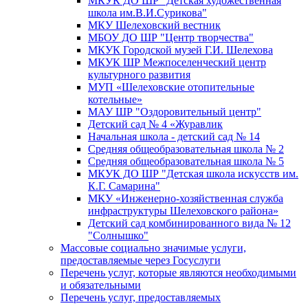
МКУК ДО ШР "Детская художественная
школа им.В.И.Сурикова"
МКУ Шелеховский вестник
МБОУ ДО ШР "Центр творчества"
МКУК Городской музей Г.И. Шелехова
МКУК ШР Межпоселенческий центр
культурного развития
МУП «Шелеховские отопительные
котельные»
МАУ ШР "Оздоровительный центр"
Детский сад № 4 «Журавлик
Начальная школа - детский сад № 14
Средняя общеобразовательная школа № 2
Средняя общеобразовательная школа № 5
МКУК ДО ШР "Детская школа искусств им.
К.Г. Самарина"
МКУ «Инженерно-хозяйственная служба
инфраструктуры Шелеховского района»
Детский сад комбинированного вида № 12
"Солнышко"
Массовые социально значимые услуги,
предоставляемые через Госуслуги
Перечень услуг, которые являются необходимыми
и обязательными
Перечень услуг, предоставляемых