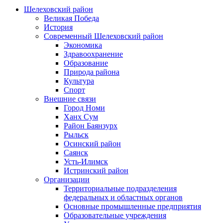
Шелеховский район
Великая Победа
История
Современный Шелеховский район
Экономика
Здравоохранение
Образование
Природа района
Культура
Спорт
Внешние связи
Город Номи
Ханх Сум
Район Баянзурх
Рыльск
Осинский район
Саянск
Усть-Илимск
Истринский район
Организации
Территориальные подразделения
федеральных и областных органов
Основные промышленные предприятия
Образовательные учреждения