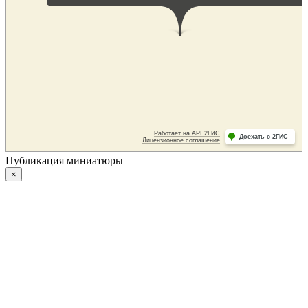
Публикация миниатюры
×