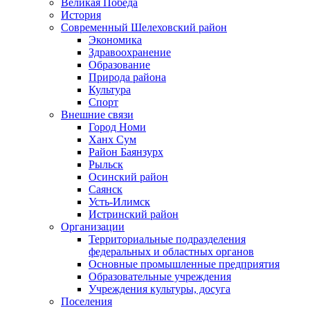
Великая Победа
История
Современный Шелеховский район
Экономика
Здравоохранение
Образование
Природа района
Культура
Спорт
Внешние связи
Город Номи
Ханх Сум
Район Баянзурх
Рыльск
Осинский район
Саянск
Усть-Илимск
Истринский район
Организации
Территориальные подразделения
федеральных и областных органов
Основные промышленные предприятия
Образовательные учреждения
Учреждения культуры, досуга
Поселения