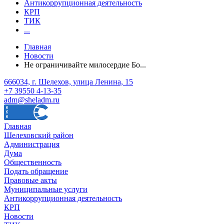
Антикоррупционная деятельность
КРП
ТИК
...
Главная
Новости
Не ограничивайте милосердие Бо...
666034, г. Шелехов, улица Ленина, 15
+7 39550 4-13-35
adm@sheladm.ru
Главная
Шелеховский район
Администрация
Дума
Общественность
Подать обращение
Правовые акты
Муниципальные услуги
Антикоррупционная деятельность
КРП
Новости