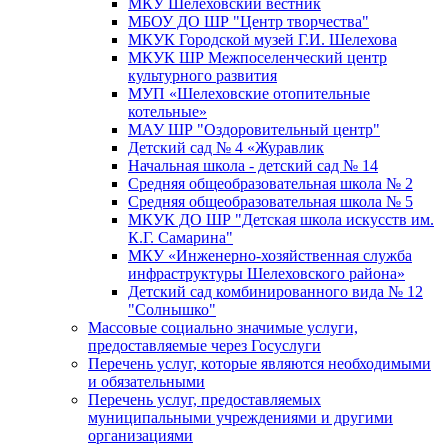
МКУ Шелеховский вестник
МБОУ ДО ШР "Центр творчества"
МКУК Городской музей Г.И. Шелехова
МКУК ШР Межпоселенческий центр
культурного развития
МУП «Шелеховские отопительные
котельные»
МАУ ШР "Оздоровительный центр"
Детский сад № 4 «Журавлик
Начальная школа - детский сад № 14
Средняя общеобразовательная школа № 2
Средняя общеобразовательная школа № 5
МКУК ДО ШР "Детская школа искусств им.
К.Г. Самарина"
МКУ «Инженерно-хозяйственная служба
инфраструктуры Шелеховского района»
Детский сад комбинированного вида № 12
"Солнышко"
Массовые социально значимые услуги,
предоставляемые через Госуслуги
Перечень услуг, которые являются необходимыми
и обязательными
Перечень услуг, предоставляемых
муниципальными учреждениями и другими
организациями