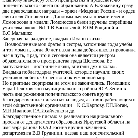
попечительского совета по образованию А.В.Кожевину сразу
две православных награды – орден «Меценат России» и орден
святителя Иннокентия. Дипломы лауреата премии имени
Ломоносова и медали Ломоносова были вручены старейшим
учителям школы №1 Т.В.Васильевой, Ю.М.Рощиной и
В.С.Малышко.
Завершая награждение, владыка Иоанн сказал:
«Возлюбленные мои братья и сестры, вспоминая годы учебы
и тот момент, когда 30 лет назад наша добрая школа проводила
нас в путь, я рад, что и сегодня она является центром
образовательного пространства града Шелехова. Ее
выпускники – достойные люди, впитали дух школы».
Владыка поблагодарил учителей, которые научили своих
учеников любить Отечество и окружающий мир.
Но приятные сюрпризы на этом не закончились. Помощник
мэра Шелеховского муниципального района Ю.А.Зенин в
честь дня рождения попечительского совета вручил
Благодарственные письма мэра людям, активно работающим в
этой общественной организации – К.С.Карпову, Г.П.Коган,
М.Н.Иванову, Г.А.Исайченко и др.
Благодарственное письмо за реализацию национального
проекта от департамента образования Иркутской области на
имя мэра района Ю.А.Сюсина вручил начальник
департамента В.В.Грудинин, назвав наш попечительский