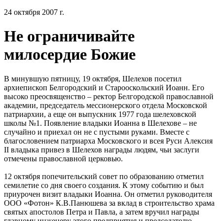
24 октября 2007 г.
Не ограничивайте
милосердие Божие
В минувшую пятницу, 19 октября, Шелехов посетил
архиепископ Белгородский и Старооскольский Иоанн. Его
высоко преосвященство – ректор Белгородской православной
академии, председатель мессионерского отдела Московской
патриархии, а еще он выпускник 1977 года шелеховской
школы №1. Появление владыки Иоанна в Шелехове – не
случайно и приехал он не с пустыми руками. Вместе с
благословением патриарха Московского и всея Руси Алексия
II владыка привез в Шелехов награды людям, чьи заслуги
отмечены православной церковью.
12 октября попечительский совет по образованию отметил
семилетие со дня своего создания. К этому событию и был
приурочен визит владыки Иоанна. Он отметил руководителя
ООО «Фотон» К.В.Панюшева за вклад в строительство храма
святых апостолов Петра и Павла, а затем вручил награды
главному инженеру этого предприятия и председателю