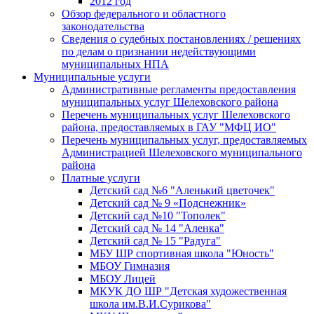
2012 год
Обзор федерального и областного
законодательства
Сведения о судебных постановлениях / решениях
по делам о признании недействующими
муниципальных НПА
Муниципальные услуги
Административные регламенты предоставления
муниципальных услуг Шелеховского района
Перечень муниципальных услуг Шелеховского
района, предоставляемых в ГАУ "МФЦ ИО"
Перечень муниципальных услуг, предоставляемых
Администрацией Шелеховского муниципального
района
Платные услуги
Детский сад №6 "Аленький цветочек"
Детский сад № 9 «Подснежник»
Детский сад №10 "Тополек"
Детский сад № 14 "Аленка"
Детский сад № 15 "Радуга"
МБУ ШР спортивная школа "Юность"
МБОУ Гимназия
МБОУ Лицей
МКУК ДО ШР "Детская художественная
школа им.В.И.Сурикова"