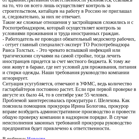
на то, что он всего лишь осуществляет контроль за
строительством, китайцев на работу в Россию не приглашал
и, следовательно, за них не отвечает.
Такие же сложные отношения у застройщиков сложились и с
Роспотребнадзором, который осуществляет контроль за
условиями проживания и труда иностранных граждан.
- Работодатель не проводил обязательный медосмотр рабочих,
- сетует главный специалист-эксперт ТО Роспотребнадзора
Раиса Толстых. - Это чревато вспышкой инфекций или
трагическими случаями на самой стройке, тогда лечить
иностранцев придется за счет местного бюджета. К тому же
они живут в бараке, где нет условий для проживания, питания
и стирки одежды. Наши требования руководство компании
игнорирует.
Ситуация усугубляется, отмечают в УФМС, ведь количество
гастарбайтеров постоянно растет. Если при первой проверке в
августе их было 44, то в сентябре уже 55 человек.
Проблемой заинтересовалась прокуратура г. Шелехова. Как
пояснила помощник прокурора Ирина Бологова, прокурор
вправе возбудить административное производство и провести
общую проверку компании в надзорном порядке. В случае
неисполнения законных требований прокурора руководство
предприятия будет привлечено к ответственности.
В рубрике:
Новости