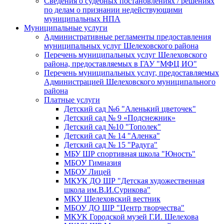
Сведения о судебных постановлениях / решениях
по делам о признании недействующими
муниципальных НПА
Муниципальные услуги
Административные регламенты предоставления
муниципальных услуг Шелеховского района
Перечень муниципальных услуг Шелеховского
района, предоставляемых в ГАУ "МФЦ ИО"
Перечень муниципальных услуг, предоставляемых
Администрацией Шелеховского муниципального
района
Платные услуги
Детский сад №6 "Аленький цветочек"
Детский сад № 9 «Подснежник»
Детский сад №10 "Тополек"
Детский сад № 14 "Аленка"
Детский сад № 15 "Радуга"
МБУ ШР спортивная школа "Юность"
МБОУ Гимназия
МБОУ Лицей
МКУК ДО ШР "Детская художественная
школа им.В.И.Сурикова"
МКУ Шелеховский вестник
МБОУ ДО ШР "Центр творчества"
МКУК Городской музей Г.И. Шелехова