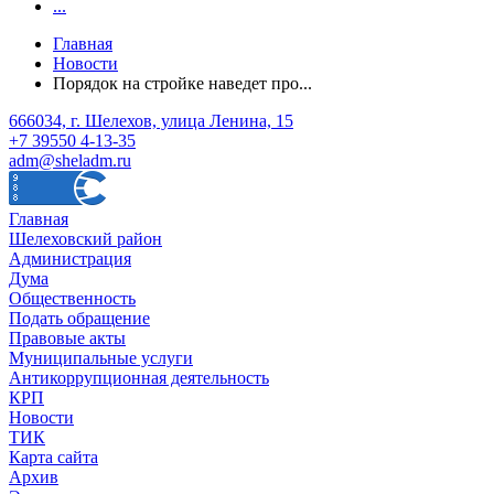
...
Главная
Новости
Порядок на стройке наведет про...
666034, г. Шелехов, улица Ленина, 15
+7 39550 4-13-35
adm@sheladm.ru
Главная
Шелеховский район
Администрация
Дума
Общественность
Подать обращение
Правовые акты
Муниципальные услуги
Антикоррупционная деятельность
КРП
Новости
ТИК
Карта сайта
Архив