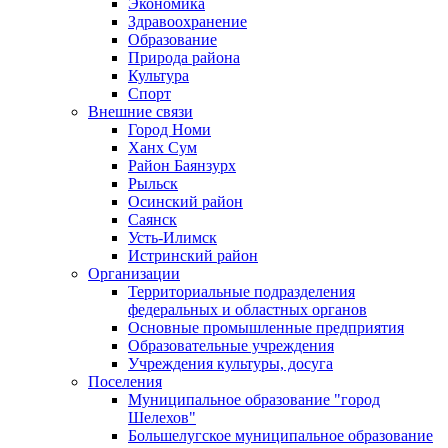
Экономика
Здравоохранение
Образование
Природа района
Культура
Спорт
Внешние связи
Город Номи
Ханх Сум
Район Баянзурх
Рыльск
Осинский район
Саянск
Усть-Илимск
Истринский район
Организации
Территориальные подразделения
федеральных и областных органов
Основные промышленные предприятия
Образовательные учреждения
Учреждения культуры, досуга
Поселения
Муниципальное образование "город
Шелехов"
Большелугское муниципальное образование