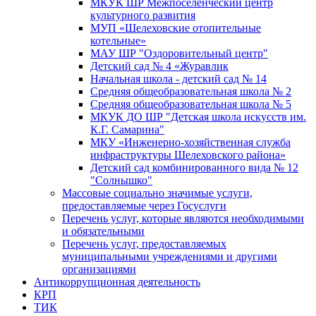
МКУК ШР Межпоселенческий центр
культурного развития
МУП «Шелеховские отопительные
котельные»
МАУ ШР "Оздоровительный центр"
Детский сад № 4 «Журавлик
Начальная школа - детский сад № 14
Средняя общеобразовательная школа № 2
Средняя общеобразовательная школа № 5
МКУК ДО ШР "Детская школа искусств им.
К.Г. Самарина"
МКУ «Инженерно-хозяйственная служба
инфраструктуры Шелеховского района»
Детский сад комбинированного вида № 12
"Солнышко"
Массовые социально значимые услуги,
предоставляемые через Госуслуги
Перечень услуг, которые являются необходимыми
и обязательными
Перечень услуг, предоставляемых
муниципальными учреждениями и другими
организациями
Антикоррупционная деятельность
КРП
ТИК