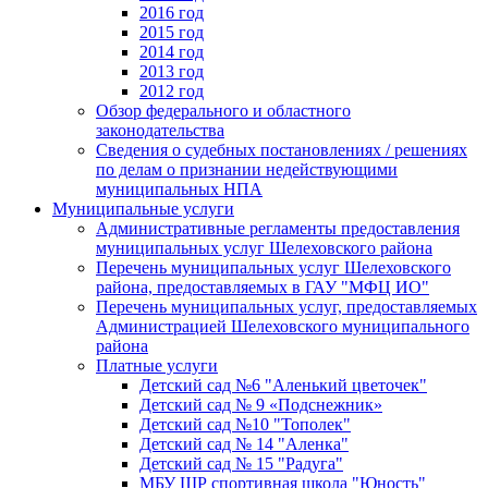
2016 год
2015 год
2014 год
2013 год
2012 год
Обзор федерального и областного
законодательства
Сведения о судебных постановлениях / решениях
по делам о признании недействующими
муниципальных НПА
Муниципальные услуги
Административные регламенты предоставления
муниципальных услуг Шелеховского района
Перечень муниципальных услуг Шелеховского
района, предоставляемых в ГАУ "МФЦ ИО"
Перечень муниципальных услуг, предоставляемых
Администрацией Шелеховского муниципального
района
Платные услуги
Детский сад №6 "Аленький цветочек"
Детский сад № 9 «Подснежник»
Детский сад №10 "Тополек"
Детский сад № 14 "Аленка"
Детский сад № 15 "Радуга"
МБУ ШР спортивная школа "Юность"