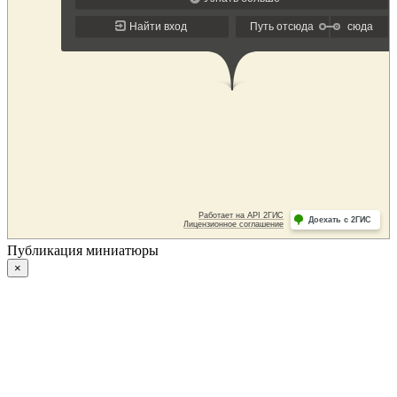
Публикация миниатюры
×