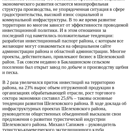
экономического развития остаются монопрофильная
структура производства, не упорядоченная ситуация в сфере
градостроительства, высокий износ социальной и
коммунальной инфраструктуры. В то же время развитие
территории во многом зависит от эффективности проводимой
инвестиционной политики. И в этом отношении за
последний год наметились положительные тенденции:
разработан инвестиционный паспорт района, с которым все
желающие могут ознакомиться на официальном сайте
администрации района и областной администрации. Многие
проекты, действительно, привлекают бизнес в Шелеховский
район. Так совсем недавно в Баклашинском сельском
поселении был открыт завод по добыче и производству щебня
и песка.
В 2 раза увеличился приток инвестиций на территорию
района, на 23% вырос объем отгруженной продукции в
организациях обрабатывающей отрасли, рост торгового
сектора экономики составил 25,6% – таковы основные
тенденции развития Шелеховского района. В ходе доклада об
инфраструктурных проектах Шелеховского района,
руководители общественных объединений высказали свои
предложения о развитии туристической индустрии
Шелеховского района. Михаил Сапижев – руководитель
туристско-краеведческого экспедиционного клуба