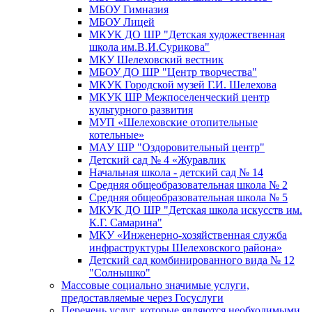
МБОУ Гимназия
МБОУ Лицей
МКУК ДО ШР "Детская художественная
школа им.В.И.Сурикова"
МКУ Шелеховский вестник
МБОУ ДО ШР "Центр творчества"
МКУК Городской музей Г.И. Шелехова
МКУК ШР Межпоселенческий центр
культурного развития
МУП «Шелеховские отопительные
котельные»
МАУ ШР "Оздоровительный центр"
Детский сад № 4 «Журавлик
Начальная школа - детский сад № 14
Средняя общеобразовательная школа № 2
Средняя общеобразовательная школа № 5
МКУК ДО ШР "Детская школа искусств им.
К.Г. Самарина"
МКУ «Инженерно-хозяйственная служба
инфраструктуры Шелеховского района»
Детский сад комбинированного вида № 12
"Солнышко"
Массовые социально значимые услуги,
предоставляемые через Госуслуги
Перечень услуг, которые являются необходимыми