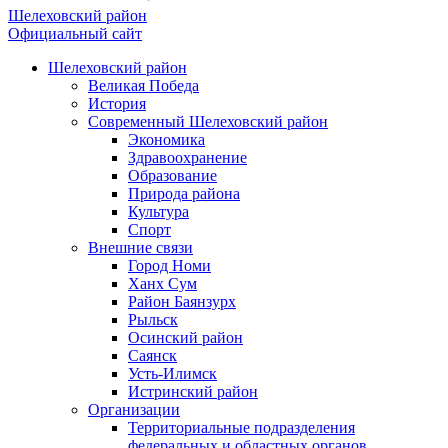
Шелеховский район
Официальный сайт
Шелеховский район
Великая Победа
История
Современный Шелеховский район
Экономика
Здравоохранение
Образование
Природа района
Культура
Спорт
Внешние связи
Город Номи
Ханх Сум
Район Баянзурх
Рыльск
Осинский район
Саянск
Усть-Илимск
Истринский район
Организации
Территориальные подразделения
федеральных и областных органов