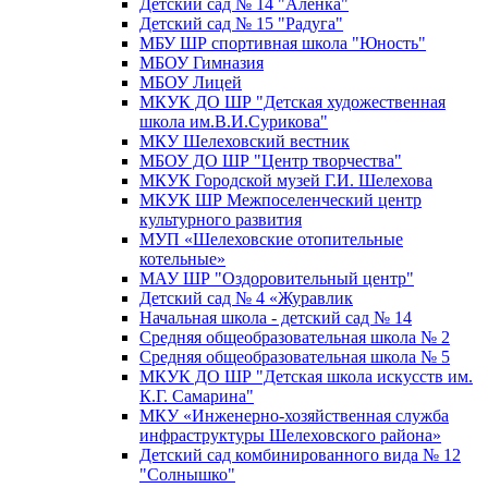
Детский сад № 14 "Аленка"
Детский сад № 15 "Радуга"
МБУ ШР спортивная школа "Юность"
МБОУ Гимназия
МБОУ Лицей
МКУК ДО ШР "Детская художественная
школа им.В.И.Сурикова"
МКУ Шелеховский вестник
МБОУ ДО ШР "Центр творчества"
МКУК Городской музей Г.И. Шелехова
МКУК ШР Межпоселенческий центр
культурного развития
МУП «Шелеховские отопительные
котельные»
МАУ ШР "Оздоровительный центр"
Детский сад № 4 «Журавлик
Начальная школа - детский сад № 14
Средняя общеобразовательная школа № 2
Средняя общеобразовательная школа № 5
МКУК ДО ШР "Детская школа искусств им.
К.Г. Самарина"
МКУ «Инженерно-хозяйственная служба
инфраструктуры Шелеховского района»
Детский сад комбинированного вида № 12
"Солнышко"