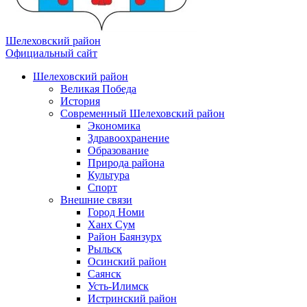
Шелеховский район
Официальный сайт
Шелеховский район
Великая Победа
История
Современный Шелеховский район
Экономика
Здравоохранение
Образование
Природа района
Культура
Спорт
Внешние связи
Город Номи
Ханх Сум
Район Баянзурх
Рыльск
Осинский район
Саянск
Усть-Илимск
Истринский район