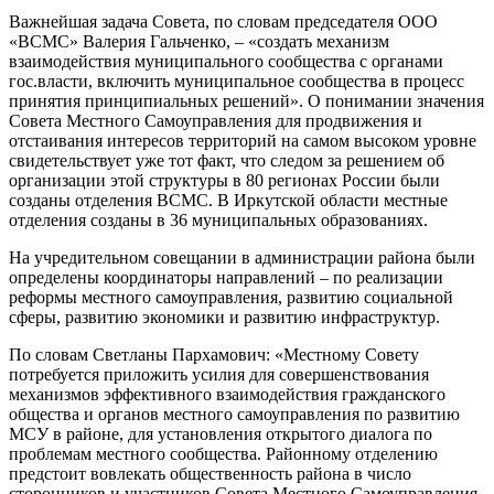
Важнейшая задача Совета, по словам председателя ООО
«ВСМС» Валерия Гальченко, – «создать механизм
взаимодействия муниципального сообщества с органами
гос.власти, включить муниципальное сообщества в процесс
принятия принципиальных решений». О понимании значения
Совета Местного Самоуправления для продвижения и
отстаивания интересов территорий на самом высоком уровне
свидетельствует уже тот факт, что следом за решением об
организации этой структуры в 80 регионах России были
созданы отделения ВСМС. В Иркутской области местные
отделения созданы в 36 муниципальных образованиях.
На учредительном совещании в администрации района были
определены координаторы направлений – по реализации
реформы местного самоуправления, развитию социальной
сферы, развитию экономики и развитию инфраструктур.
По словам Светланы Пархамович: «Местному Совету
потребуется приложить усилия для совершенствования
механизмов эффективного взаимодействия гражданского
общества и органов местного самоуправления по развитию
МСУ в районе, для установления открытого диалога по
проблемам местного сообщества. Районному отделению
предстоит вовлекать общественность района в число
сторонников и участников Совета Местного Самоуправления.