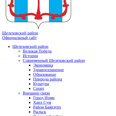
Шелеховский район
Официальный сайт
Шелеховский район
Великая Победа
История
Современный Шелеховский район
Экономика
Здравоохранение
Образование
Природа района
Культура
Спорт
Внешние связи
Город Номи
Ханх Сум
Район Баянзурх
Рыльск