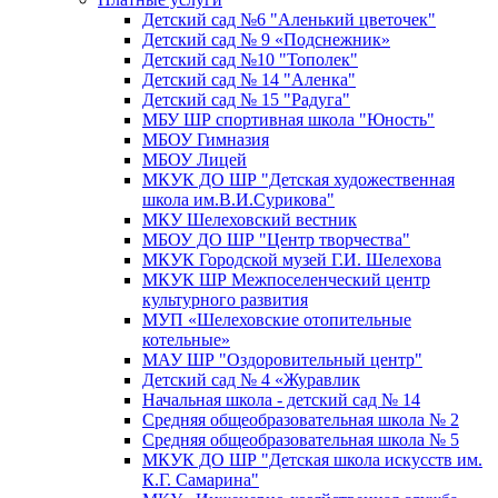
Детский сад №6 "Аленький цветочек"
Детский сад № 9 «Подснежник»
Детский сад №10 "Тополек"
Детский сад № 14 "Аленка"
Детский сад № 15 "Радуга"
МБУ ШР спортивная школа "Юность"
МБОУ Гимназия
МБОУ Лицей
МКУК ДО ШР "Детская художественная
школа им.В.И.Сурикова"
МКУ Шелеховский вестник
МБОУ ДО ШР "Центр творчества"
МКУК Городской музей Г.И. Шелехова
МКУК ШР Межпоселенческий центр
культурного развития
МУП «Шелеховские отопительные
котельные»
МАУ ШР "Оздоровительный центр"
Детский сад № 4 «Журавлик
Начальная школа - детский сад № 14
Средняя общеобразовательная школа № 2
Средняя общеобразовательная школа № 5
МКУК ДО ШР "Детская школа искусств им.
К.Г. Самарина"