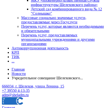
МКУ «Инженерно-хозяйственная служба
инфраструктуры Шелеховского района»
Детский сад комбинированного вида № 12
"Солнышко"
Массовые социально значимые услуги,
предоставляемые через Госуслуги
Перечень услуг, которые являются необходимыми
и обязательными
Перечень услуг, предоставляемых
муниципальными учреждениями и другими
организациями
Антикоррупционная деятельность
КРП
ТИК
...
Главная
Новости
Учредительное совещание Шелеховского...
666034, г. Шелехов, улица Ленина, 15
+7 39550 4-13-35
adm@sheladm.ru
Главная