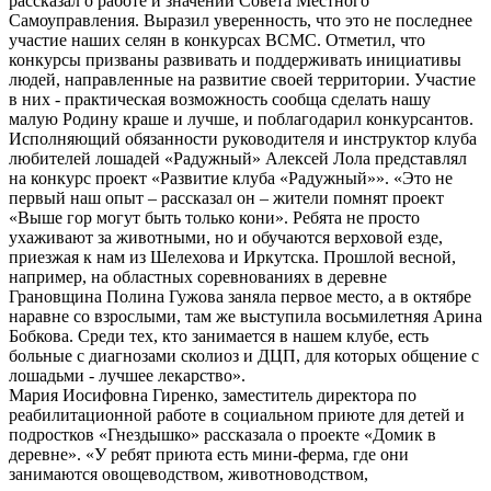
рассказал о работе и значении Совета Местного
Самоуправления. Выразил уверенность, что это не последнее
участие наших селян в конкурсах ВСМС. Отметил, что
конкурсы призваны развивать и поддерживать инициативы
людей, направленные на развитие своей территории. Участие
в них - практическая возможность сообща сделать нашу
малую Родину краше и лучше, и поблагодарил конкурсантов.
Исполняющий обязанности руководителя и инструктор клуба
любителей лошадей «Радужный» Алексей Лола представлял
на конкурс проект «Развитие клуба «Радужный»». «Это не
первый наш опыт – рассказал он – жители помнят проект
«Выше гор могут быть только кони». Ребята не просто
ухаживают за животными, но и обучаются верховой езде,
приезжая к нам из Шелехова и Иркутска. Прошлой весной,
например, на областных соревнованиях в деревне
Грановщина Полина Гужова заняла первое место, а в октябре
наравне со взрослыми, там же выступила восьмилетняя Арина
Бобкова. Среди тех, кто занимается в нашем клубе, есть
больные с диагнозами сколиоз и ДЦП, для которых общение с
лошадьми - лучшее лекарство».
Мария Иосифовна Гиренко, заместитель директора по
реабилитационной работе в социальном приюте для детей и
подростков «Гнездышко» рассказала о проекте «Домик в
деревне». «У ребят приюта есть мини-ферма, где они
занимаются овощеводством, животноводством,