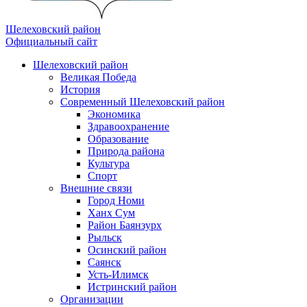
Шелеховский район
Официальный сайт
Шелеховский район
Великая Победа
История
Современный Шелеховский район
Экономика
Здравоохранение
Образование
Природа района
Культура
Спорт
Внешние связи
Город Номи
Ханх Сум
Район Баянзурх
Рыльск
Осинский район
Саянск
Усть-Илимск
Истринский район
Организации