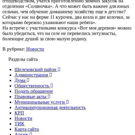
птицеводством, учатся приготовлению зимних закусок на
отделении «Соляночка». А что может быть важнее для юных
сельчан, чем обучение домашнему хозяйству еще в детстве?
Сейчас у нас на ферме 11 курочек, два козла и две козочки, за
которыми бережно ухаживают наши ребята».
На встрече с участниками конкурса «Вот моя деревня» можно
было убедиться, что на селе не перевелись энтузиасты,
болеющие душой за свою малую родину.
В рубрике:
Новости
Разделы сайта
Шелеховский район
Администрация
Дума
Общественность
Подать обращение
Правовые акты
Муниципальные услуги
Антикоррупционная деятельность
КРП
Новости
ТИК
Карта сайта
Архив