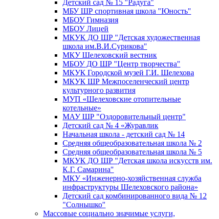
Детский сад № 15 "Радуга"
МБУ ШР спортивная школа "Юность"
МБОУ Гимназия
МБОУ Лицей
МКУК ДО ШР "Детская художественная
школа им.В.И.Сурикова"
МКУ Шелеховский вестник
МБОУ ДО ШР "Центр творчества"
МКУК Городской музей Г.И. Шелехова
МКУК ШР Межпоселенческий центр
культурного развития
МУП «Шелеховские отопительные
котельные»
МАУ ШР "Оздоровительный центр"
Детский сад № 4 «Журавлик
Начальная школа - детский сад № 14
Средняя общеобразовательная школа № 2
Средняя общеобразовательная школа № 5
МКУК ДО ШР "Детская школа искусств им.
К.Г. Самарина"
МКУ «Инженерно-хозяйственная служба
инфраструктуры Шелеховского района»
Детский сад комбинированного вида № 12
"Солнышко"
Массовые социально значимые услуги,