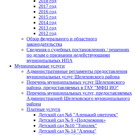
2018 год
2017 год
2016 год
2015 год
2014 год
2013 год
2012 год
Обзор федерального и областного
законодательства
Сведения о судебных постановлениях / решениях
по делам о признании недействующими
муниципальных НПА
Муниципальные услуги
Административные регламенты предоставления
муниципальных услуг Шелеховского района
Перечень муниципальных услуг Шелеховского
района, предоставляемых в ГАУ "МФЦ ИО"
Перечень муниципальных услуг, предоставляемых
Администрацией Шелеховского муниципального
района
Платные услуги
Детский сад №6 "Аленький цветочек"
Детский сад № 9 «Подснежник»
Детский сад №10 "Тополек"
Детский сад № 14 "Аленка"