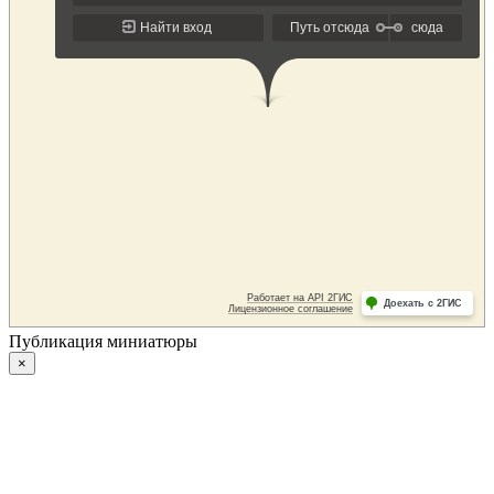
Публикация миниатюры
×