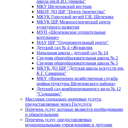
школа им.В.И.Сурикова"
МКУ Шелеховский вестник
МБОУ ДО ШР "Центр творчества"
МКУК Городской музей Г.И. Шелехова
МКУК ШР Межпоселенческий центр
культурного развития
МУП «Шелеховские отопительные
котельные»
МАУ ШР "Оздоровительный центр"
Детский сад № 4 «Журавлик
Начальная школа - детский сад № 14
Средняя общеобразовательная школа № 2
Средняя общеобразовательная школа № 5
МКУК ДО ШР "Детская школа искусств им.
К.Г. Самарина"
МКУ «Инженерно-хозяйственная служба
инфраструктуры Шелеховского района»
Детский сад комбинированного вида № 12
"Солнышко"
Массовые социально значимые услуги,
предоставляемые через Госуслуги
Перечень услуг, которые являются необходимыми
и обязательными
Перечень услуг, предоставляемых
муниципальными учреждениями и другими