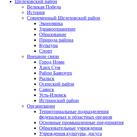
Шелеховский район
Великая Победа
История
Современный Шелеховский район
Экономика
Здравоохранение
Образование
Природа района
Культура
Спорт
Внешние связи
Город Номи
Ханх Сум
Район Баянзурх
Рыльск
Осинский район
Саянск
Усть-Илимск
Истринский район
Организации
Территориальные подразделения
федеральных и областных органов
Основные промышленные предприятия
Образовательные учреждения
Учреждения культуры, досуга