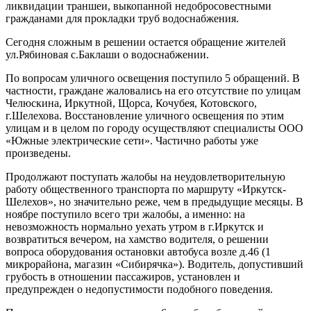
ликвидации траншеи, выкопанной недобросовестными
гражданами для прокладки труб водоснабжения.
Сегодня сложным в решении остается обращение жителей
ул.Рябиновая с.Баклаши о водоснабжении.
По вопросам уличного освещения поступило 5 обращений. В
частности, граждане жаловались на его отсутствие по улицам
Челюскина, Иркутной, Щорса, Кочубея, Котовского,
г.Шелехова. Восстановление уличного освещения по этим
улицам и в целом по городу осуществляют специалисты ООО
«Южные электрические сети». Частично работы уже
произведены.
Продолжают поступать жалобы на неудовлетворительную
работу общественного транспорта по маршруту «Иркутск-
Шелехов», но значительно реже, чем в предыдущие месяцы. В
ноябре поступило всего три жалобы, а именно: на
невозможность нормально уехать утром в г.Иркутск и
возвратиться вечером, на хамство водителя, о решении
вопроса оборудования остановки автобуса возле д.46 (1
микрорайона, магазин «Сибирячка»). Водитель, допустивший
грубость в отношении пассажиров, установлен и
предупрежден о недопустимости подобного поведения.