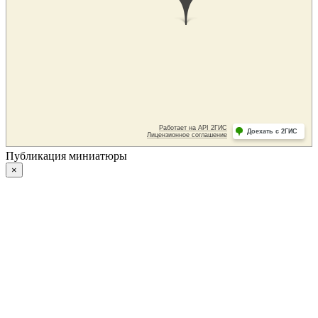
Публикация миниатюры
×