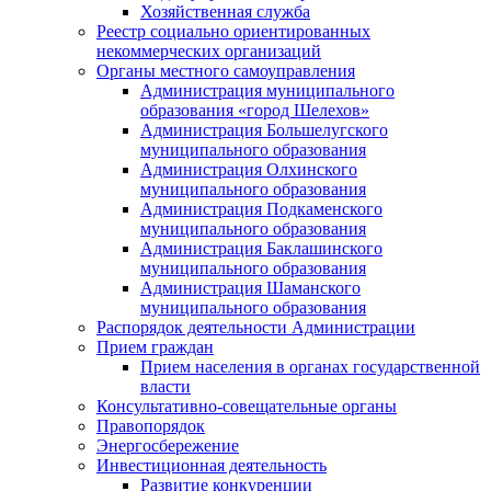
Хозяйственная служба
Реестр социально ориентированных
некоммерческих организаций
Органы местного самоуправления
Администрация муниципального
образования «город Шелехов»
Администрация Большелугского
муниципального образования
Администрация Олхинского
муниципального образования
Администрация Подкаменского
муниципального образования
Администрация Баклашинского
муниципального образования
Администрация Шаманского
муниципального образования
Распорядок деятельности Администрации
Прием граждан
Прием населения в органах государственной
власти
Консультативно-совещательные органы
Правопорядок
Энергосбережение
Инвестиционная деятельность
Развитие конкуренции