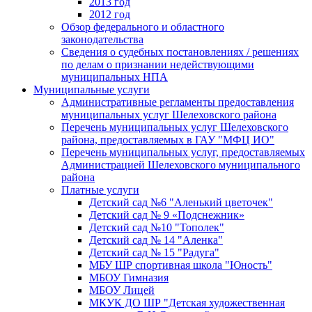
2013 год
2012 год
Обзор федерального и областного
законодательства
Сведения о судебных постановлениях / решениях
по делам о признании недействующими
муниципальных НПА
Муниципальные услуги
Административные регламенты предоставления
муниципальных услуг Шелеховского района
Перечень муниципальных услуг Шелеховского
района, предоставляемых в ГАУ "МФЦ ИО"
Перечень муниципальных услуг, предоставляемых
Администрацией Шелеховского муниципального
района
Платные услуги
Детский сад №6 "Аленький цветочек"
Детский сад № 9 «Подснежник»
Детский сад №10 "Тополек"
Детский сад № 14 "Аленка"
Детский сад № 15 "Радуга"
МБУ ШР спортивная школа "Юность"
МБОУ Гимназия
МБОУ Лицей
МКУК ДО ШР "Детская художественная