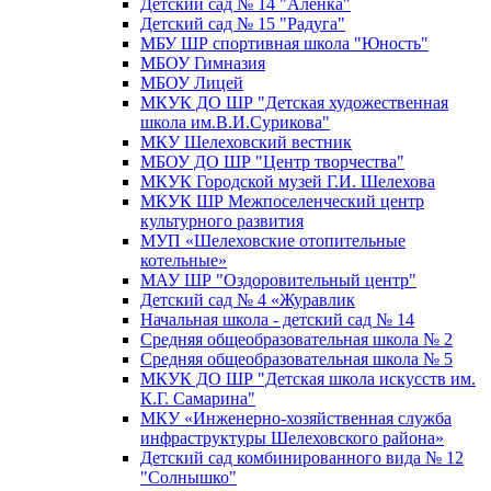
Детский сад № 14 "Аленка"
Детский сад № 15 "Радуга"
МБУ ШР спортивная школа "Юность"
МБОУ Гимназия
МБОУ Лицей
МКУК ДО ШР "Детская художественная
школа им.В.И.Сурикова"
МКУ Шелеховский вестник
МБОУ ДО ШР "Центр творчества"
МКУК Городской музей Г.И. Шелехова
МКУК ШР Межпоселенческий центр
культурного развития
МУП «Шелеховские отопительные
котельные»
МАУ ШР "Оздоровительный центр"
Детский сад № 4 «Журавлик
Начальная школа - детский сад № 14
Средняя общеобразовательная школа № 2
Средняя общеобразовательная школа № 5
МКУК ДО ШР "Детская школа искусств им.
К.Г. Самарина"
МКУ «Инженерно-хозяйственная служба
инфраструктуры Шелеховского района»
Детский сад комбинированного вида № 12
"Солнышко"