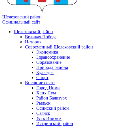
Шелеховский район
Официальный сайт
Шелеховский район
Великая Победа
История
Современный Шелеховский район
Экономика
Здравоохранение
Образование
Природа района
Культура
Спорт
Внешние связи
Город Номи
Ханх Сум
Район Баянзурх
Рыльск
Осинский район
Саянск
Усть-Илимск
Истринский район