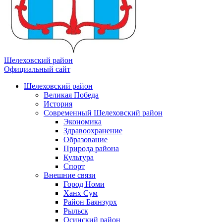
Шелеховский район
Официальный сайт
Шелеховский район
Великая Победа
История
Современный Шелеховский район
Экономика
Здравоохранение
Образование
Природа района
Культура
Спорт
Внешние связи
Город Номи
Ханх Сум
Район Баянзурх
Рыльск
Осинский район