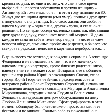
крепостью духа, но еще и потому, что сын в свое время
выбрал ей в невестки заботливую и чуткую женщину -
Антонину. Ей тоже немало лет – в этом году исполнится 80.
Живут две женщины дружно (сын умер), понимая друг друга
с полуслова, с полувзгляда. Всю свою жизнь они любили
одного мужчину – одна сына, другая - мужа, и стали очень
родными. По вечерам соседи частенько видят, как обе, взявши
друг друга под руку, совершают вечерний моцион. И дома
каждая не сама по себе в телевизор глядит – вместе за чаем
новости обсудят, семейные проблемы разрешат, а бывает, что
свекровь предложит невестке в картишки переброситься….
В день своего столетнего дня рождения скромная Александра
Федоровна и не помышляла о том, что в их маленькую
однокомнатную квартирку, кроме близких родственников,
нанесут визит и высокие гости. Поздравить ее с юбилеем
пришли мэр района Юрий Александрович Сюсин, глава
города Юрий Георгиевич Зенин, председатель совета
ветеранов района Борис Георгиевич Стронский, начальник
управления департамента соцзащиты Маргарита Анатольевна
Мирошникова, сотрудник загса Людмила Васильевна
Жевлакова, заведующая центром обслуживания на дому
Любовь Ильинична Михайлова. Сфотографировать в этот
момент юбиляршу было невозможно: просто завалили ее
букетами и подарками. Сколько добрых пожеланий она