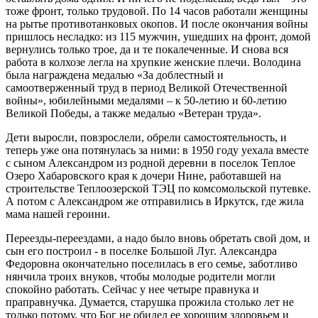
тоже фронт, только трудовой. По 14 часов работали женщины
на рытье противотанковых окопов. И после окончания войны
пришлось несладко: из 115 мужчин, ушедших на фронт, домой
вернулись только трое, да и те покалеченные. И снова вся
работа в колхозе легла на хрупкие женские плечи. Володина
была награждена медалью «За доблестный и
самоотверженный труд в период Великой Отечественной
войны», юбилейными медалями – к 50-летию и 60-летию
Великой Победы, а также медалью «Ветеран труда».
Дети выросли, повзрослели, обрели самостоятельность, и
теперь уже она потянулась за ними: в 1950 году уехала вместе
с сыном Александром из родной деревни в поселок Теплое
Озеро Хабаровского края к дочери Нине, работавшей на
строительстве Теплоозерской ТЭЦ по комсомольской путевке.
А потом с Александром же отправились в Иркутск, где жила
мама нашей героини.
Переезды-переездами, а надо было вновь обретать свой дом, и
сын его построил - в поселке Большой Луг. Александра
Федоровна окончательно поселилась в его семье, заботливо
нянчила троих внуков, чтобы молодые родители могли
спокойно работать. Сейчас у нее четыре правнука и
праправнучка. Думается, старушка прожила столько лет не
только потому, что Бог не обидел ее хорошим здоровьем и