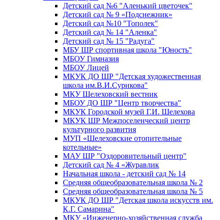
Детский сад №6 "Аленький цветочек"
Детский сад № 9 «Подснежник»
Детский сад №10 "Тополек"
Детский сад № 14 "Аленка"
Детский сад № 15 "Радуга"
МБУ ШР спортивная школа "Юность"
МБОУ Гимназия
МБОУ Лицей
МКУК ДО ШР "Детская художественная
школа им.В.И.Сурикова"
МКУ Шелеховский вестник
МБОУ ДО ШР "Центр творчества"
МКУК Городской музей Г.И. Шелехова
МКУК ШР Межпоселенческий центр
культурного развития
МУП «Шелеховские отопительные
котельные»
МАУ ШР "Оздоровительный центр"
Детский сад № 4 «Журавлик
Начальная школа - детский сад № 14
Средняя общеобразовательная школа № 2
Средняя общеобразовательная школа № 5
МКУК ДО ШР "Детская школа искусств им.
К.Г. Самарина"
МКУ «Инженерно-хозяйственная служба