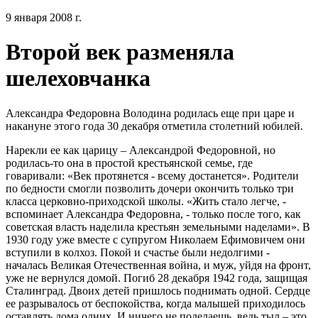
9 января 2008 г.
Второй век разменяла
шелеховчанка
Александра Федоровна Володина родилась еще при царе и
накануне этого года 30 декабря отметила столетний юбилей.
Нарекли ее как царицу – Александрой Федоровной, но
родилась-то она в простой крестьянской семье, где
говаривали: «Век протянется - всему достанется». Родители
по бедности смогли позволить дочери окончить только три
класса церковно-приходской школы. «Жить стало легче, -
вспоминает Александра Федоровна, - только после того, как
советская власть наделила крестьян земельными наделами». В
1930 году уже вместе с супругом Николаем Ефимовичем они
вступили в колхоз. Покой и счастье были недолгими -
началась Великая Отечественная война, и муж, уйдя на фронт,
уже не вернулся домой. Погиб 28 декабря 1942 года, защищая
Сталинград. Двоих детей пришлось поднимать одной. Сердце
ее разрывалось от беспокойства, когда малышей приходилось
оставлять дома одних. И ничего не поделаешь, ведь тыл – это