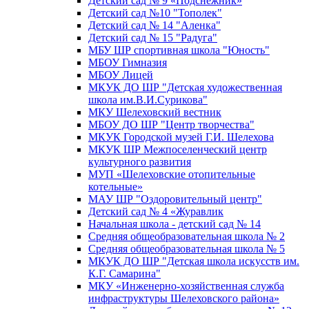
Детский сад № 9 «Подснежник»
Детский сад №10 "Тополек"
Детский сад № 14 "Аленка"
Детский сад № 15 "Радуга"
МБУ ШР спортивная школа "Юность"
МБОУ Гимназия
МБОУ Лицей
МКУК ДО ШР "Детская художественная
школа им.В.И.Сурикова"
МКУ Шелеховский вестник
МБОУ ДО ШР "Центр творчества"
МКУК Городской музей Г.И. Шелехова
МКУК ШР Межпоселенческий центр
культурного развития
МУП «Шелеховские отопительные
котельные»
МАУ ШР "Оздоровительный центр"
Детский сад № 4 «Журавлик
Начальная школа - детский сад № 14
Средняя общеобразовательная школа № 2
Средняя общеобразовательная школа № 5
МКУК ДО ШР "Детская школа искусств им.
К.Г. Самарина"
МКУ «Инженерно-хозяйственная служба
инфраструктуры Шелеховского района»