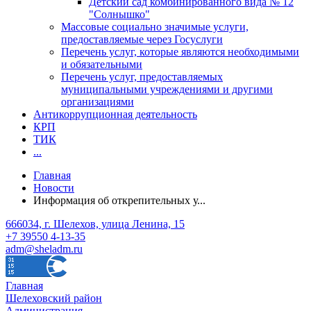
Детский сад комбинированного вида № 12
"Солнышко"
Массовые социально значимые услуги,
предоставляемые через Госуслуги
Перечень услуг, которые являются необходимыми
и обязательными
Перечень услуг, предоставляемых
муниципальными учреждениями и другими
организациями
Антикоррупционная деятельность
КРП
ТИК
...
Главная
Новости
Информация об открепительных у...
666034, г. Шелехов, улица Ленина, 15
+7 39550 4-13-35
adm@sheladm.ru
Главная
Шелеховский район
Администрация