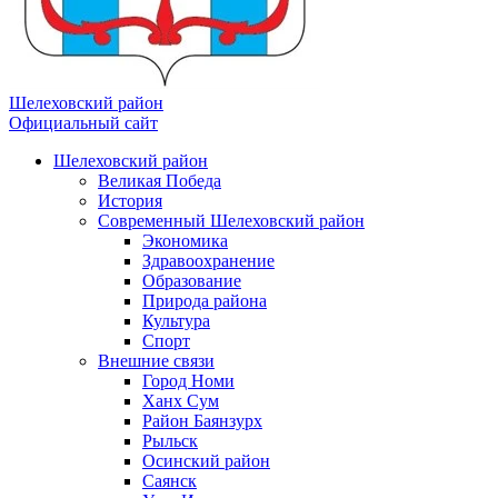
Шелеховский район
Официальный сайт
Шелеховский район
Великая Победа
История
Современный Шелеховский район
Экономика
Здравоохранение
Образование
Природа района
Культура
Спорт
Внешние связи
Город Номи
Ханх Сум
Район Баянзурх
Рыльск
Осинский район
Саянск