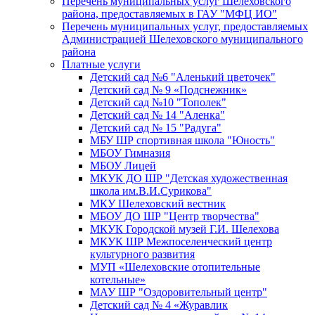
Перечень муниципальных услуг Шелеховского
района, предоставляемых в ГАУ "МФЦ ИО"
Перечень муниципальных услуг, предоставляемых
Администрацией Шелеховского муниципального
района
Платные услуги
Детский сад №6 "Аленький цветочек"
Детский сад № 9 «Подснежник»
Детский сад №10 "Тополек"
Детский сад № 14 "Аленка"
Детский сад № 15 "Радуга"
МБУ ШР спортивная школа "Юность"
МБОУ Гимназия
МБОУ Лицей
МКУК ДО ШР "Детская художественная
школа им.В.И.Сурикова"
МКУ Шелеховский вестник
МБОУ ДО ШР "Центр творчества"
МКУК Городской музей Г.И. Шелехова
МКУК ШР Межпоселенческий центр
культурного развития
МУП «Шелеховские отопительные
котельные»
МАУ ШР "Оздоровительный центр"
Детский сад № 4 «Журавлик