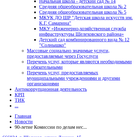
Начальная школа - детский сад № 14
Средняя общеобразовательная школа № 2
Средняя общеобразовательная школа № 5
МКУК ДО ШР "Детская школа искусств им.
К.Г. Самарина"
МКУ «Инженерно-хозяйственная служба
инфраструктуры Шелеховского района»
Детский сад комбинированного вида № 12
"Солнышко"
Массовые социально значимые услуги,
предоставляемые через Госуслуги
Перечень услуг, которые являются необходимыми
и обязательными
Перечень услуг, предоставляемых
муниципальными учреждениями и другими
организациями
Антикоррупционная деятельность
КРП
ТИК
...
Главная
Новости
90-летие Комиссии по делам нес...