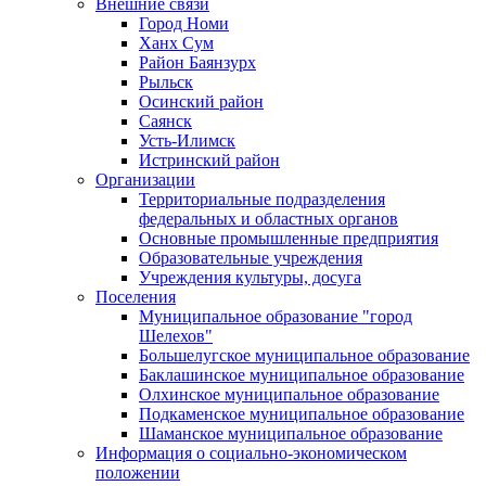
Внешние связи
Город Номи
Ханх Сум
Район Баянзурх
Рыльск
Осинский район
Саянск
Усть-Илимск
Истринский район
Организации
Территориальные подразделения
федеральных и областных органов
Основные промышленные предприятия
Образовательные учреждения
Учреждения культуры, досуга
Поселения
Муниципальное образование "город
Шелехов"
Большелугское муниципальное образование
Баклашинское муниципальное образование
Олхинское муниципальное образование
Подкаменское муниципальное образование
Шаманское муниципальное образование
Информация о социально-экономическом
положении