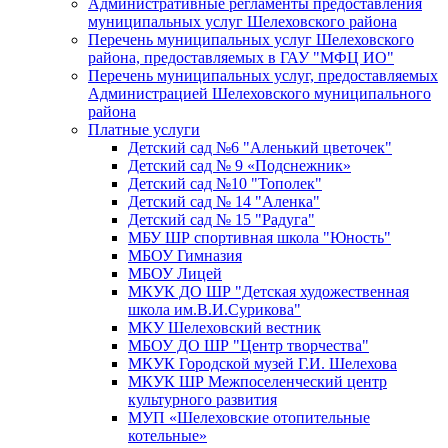
Административные регламенты предоставления
муниципальных услуг Шелеховского района
Перечень муниципальных услуг Шелеховского
района, предоставляемых в ГАУ "МФЦ ИО"
Перечень муниципальных услуг, предоставляемых
Администрацией Шелеховского муниципального
района
Платные услуги
Детский сад №6 "Аленький цветочек"
Детский сад № 9 «Подснежник»
Детский сад №10 "Тополек"
Детский сад № 14 "Аленка"
Детский сад № 15 "Радуга"
МБУ ШР спортивная школа "Юность"
МБОУ Гимназия
МБОУ Лицей
МКУК ДО ШР "Детская художественная
школа им.В.И.Сурикова"
МКУ Шелеховский вестник
МБОУ ДО ШР "Центр творчества"
МКУК Городской музей Г.И. Шелехова
МКУК ШР Межпоселенческий центр
культурного развития
МУП «Шелеховские отопительные
котельные»