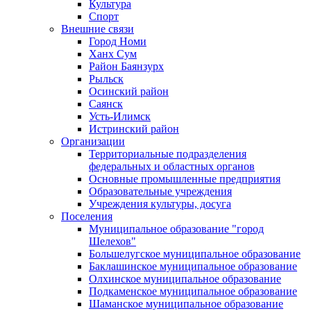
Культура
Спорт
Внешние связи
Город Номи
Ханх Сум
Район Баянзурх
Рыльск
Осинский район
Саянск
Усть-Илимск
Истринский район
Организации
Территориальные подразделения
федеральных и областных органов
Основные промышленные предприятия
Образовательные учреждения
Учреждения культуры, досуга
Поселения
Муниципальное образование "город
Шелехов"
Большелугское муниципальное образование
Баклашинское муниципальное образование
Олхинское муниципальное образование
Подкаменское муниципальное образование
Шаманское муниципальное образование