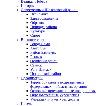
Великая Победа
История
Современный Шелеховский район
Экономика
Здравоохранение
Образование
Природа района
Культура
Спорт
Внешние связи
Город Номи
Ханх Сум
Район Баянзурх
Рыльск
Осинский район
Саянск
Усть-Илимск
Истринский район
Организации
Территориальные подразделения
федеральных и областных органов
Основные промышленные предприятия
Образовательные учреждения
Учреждения культуры, досуга
Поселения