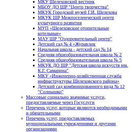
МКУ Шелеховский вестник
МБОУ ДО ШР "Центр творчества"
МКУК Городской музей Г.И. Шелехова
МКУК ШР Межпоселенческий центр
культурного развития
МУП «Шелеховские отопительные
котельные»
МАУ ШР "Оздоровительный центр"
Детский сад № 4 «Журавлик
Начальная школа - детский сад № 14
Средняя общеобразовательная школа № 2
Средняя общеобразовательная школа № 5
МКУК ДО ШР "Детская школа искусств им.
К.Г. Самарина"
МКУ «Инженерно-хозяйственная служба
инфраструктуры Шелеховского района»
Детский сад комбинированного вида № 12
"Солнышко"
Массовые социально значимые услуги,
предоставляемые через Госуслуги
Перечень услуг, которые являются необходимыми
и обязательными
Перечень услуг, предоставляемых
муниципальными учреждениями и другими
организациями