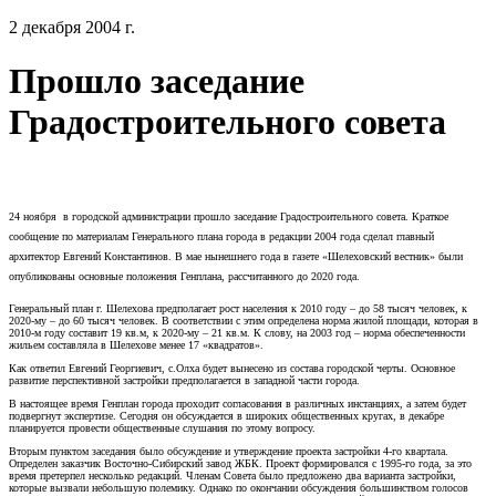
2 декабря 2004 г.
Прошло заседание
Градостроительного совета
24 ноября
в городской администрации прошло заседание Градостроительного совета. Краткое
сообщение по материалам Генерального плана города в редакции 2004 года сделал главный
архитектор Евгений Константинов. В мае нынешнего года в газете «Шелеховский вестник» были
опубликованы основные положения Генплана, рассчитанного до 2020 года.
Генеральный план г. Шелехова предполагает рост населения к 2010 году – до 58 тысяч человек, к
2020-му – до 60 тысяч человек. В соответствии с этим определена норма жилой площади, которая в
2010-м году составит 19 кв.м, к 2020-му – 21 кв.м. К слову, на 2003 год – норма обеспеченности
жильем составляла в Шелехове менее 17 «квадратов».
Как ответил Евгений Георгиевич, с.Олха будет вынесено из состава городской черты. Основное
развитие перспективной застройки предполагается в западной части города.
В настоящее время Генплан города проходит согласования в различных инстанциях, а затем будет
подвергнут экспертизе. Сегодня он обсуждается в широких общественных кругах, в декабре
планируется провести общественные слушания по этому вопросу.
Вторым пунктом заседания было обсуждение и утверждение проекта застройки 4-го квартала.
Определен заказчик Восточно-Сибирский завод ЖБК. Проект формировался с 1995-го года, за это
время претерпел несколько редакций. Членам Совета было предложено два варианта застройки,
которые вызвали небольшую полемику. Однако по окончании обсуждения большинством голосов