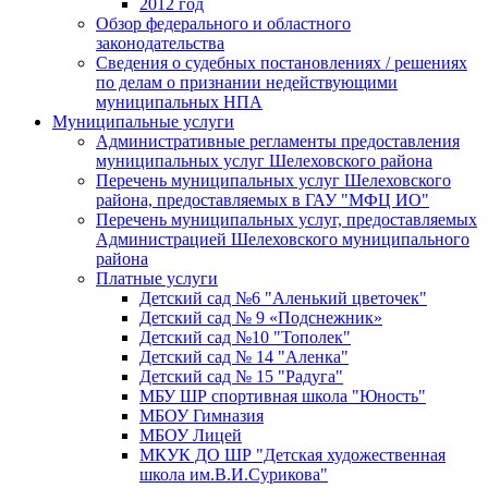
2012 год
Обзор федерального и областного
законодательства
Сведения о судебных постановлениях / решениях
по делам о признании недействующими
муниципальных НПА
Муниципальные услуги
Административные регламенты предоставления
муниципальных услуг Шелеховского района
Перечень муниципальных услуг Шелеховского
района, предоставляемых в ГАУ "МФЦ ИО"
Перечень муниципальных услуг, предоставляемых
Администрацией Шелеховского муниципального
района
Платные услуги
Детский сад №6 "Аленький цветочек"
Детский сад № 9 «Подснежник»
Детский сад №10 "Тополек"
Детский сад № 14 "Аленка"
Детский сад № 15 "Радуга"
МБУ ШР спортивная школа "Юность"
МБОУ Гимназия
МБОУ Лицей
МКУК ДО ШР "Детская художественная
школа им.В.И.Сурикова"