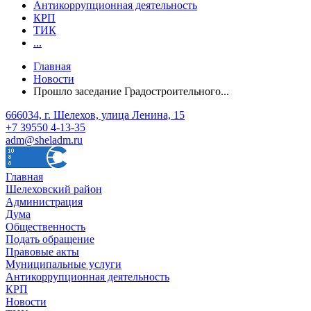
Антикоррупционная деятельность
КРП
ТИК
...
Главная
Новости
Прошло заседание Градостроительного...
666034, г. Шелехов, улица Ленина, 15
+7 39550 4-13-35
adm@sheladm.ru
Главная
Шелеховский район
Администрация
Дума
Общественность
Подать обращение
Правовые акты
Муниципальные услуги
Антикоррупционная деятельность
КРП
Новости