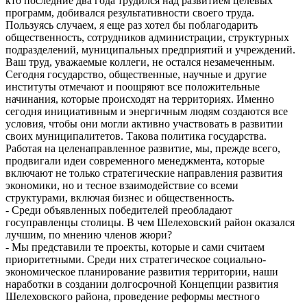
кто последние два года трудился над развитием целевых
программ, добивался результативности своего труда.
Пользуясь случаем, я еще раз хотел бы поблагодарить
общественность, сотрудников администрации, структурных
подразделений, муниципальных предприятий и учреждений.
Ваш труд, уважаемые коллеги, не остался незамеченным.
Сегодня государство, общественные, научные и другие
институты отмечают и поощряют все положительные
начинания, которые происходят на территориях. Именно
сегодня инициативным и энергичным людям создаются все
условия, чтобы они могли активно участвовать в развитии
своих муниципалитетов. Такова политика государства.
Работая на целенаправленное развитие, мы, прежде всего,
продвигали идеи современного менеджмента, которые
включают не только стратегические направления развития
экономики, но и тесное взаимодействие со всеми
структурами, включая бизнес и общественность.
- Среди объявленных победителей преобладают
госуправленцы столицы. В чем Шелеховский район оказался
лучшим, по мнению членов жюри?
- Мы представили те проекты, которые и сами считаем
приоритетными. Среди них стратегическое социально-
экономическое планирование развития территории, наши
наработки в создании долгосрочной Концепции развития
Шелеховского района, проведение реформы местного