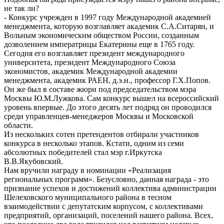
не так ли?
- Конкурс учрежден в 1997 году Международной академией
менеджмента, которую возглавляет академик С.А.Ситарян, и
Вольным экономическим обществом России, созданным
дозволением императрицы Екатерины еще в 1765 году.
Сегодня его возглавляет президент международного
университета, президент Международного Союза
экономистов, академик Международной академии
менеджмента, академик РАЕН, д.э.н., профессор Г.Х.Попов.
Он же был в составе жюри под председательством мэра
Москвы Ю.М.Лужкова. Сам конкурс вышел на всероссийский
уровень впервые. До этого десять лет подряд он проводился
среди управленцев-менеджеров Москвы и Московской
области.
Из нескольких сотен претендентов отбирали участников
конкурса в несколько этапов. Кстати, одним из семи
абсолютных победителей стал мэр г.Иркутска
В.В.Якубовский.
Нам вручили награду в номинации «Реализация
региональных программ». Безусловно, данная награда - это
признание успехов и достижений коллектива администрации
Шелеховского муниципального района в тесном
взаимодействии с депутатским корпусом, с коллективами
предприятий, организаций, поселений нашего района. Всех,