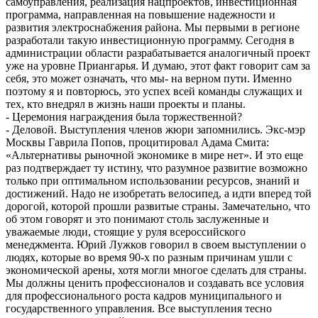
самоуправления, реализация нацпроектов, инвестиционная
программа, направленная на повышение надежности и
развития электроснабжения района. Мы первыми в регионе
разработали такую инвестиционную программу. Сегодня в
администрации области разрабатывается аналогичный проект
уже на уровне Приангарья. И думаю, этот факт говорит сам за
себя, это может означать, что мы- на верном пути. Именно
поэтому я и повторюсь, это успех всей команды служащих и
тех, кто внедрял в жизнь наши проекты и планы.
- Церемония награждения была торжественной?
- Деловой. Выступления членов жюри запомнились. Экс-мэр
Москвы Гаврила Попов, процитировал Адама Смита:
«Альтернативы рыночной экономике в мире нет». И это еще
раз подтверждает ту истину, что разумное развитие возможно
только при оптимальном использовании ресурсов, знаний и
достижений. Надо не изобретать велосипед, а идти вперед той
дорогой, которой прошли развитые страны. Замечательно, что
об этом говорят и это понимают столь заслуженные и
уважаемые люди, стоящие у руля всероссийского
менеджмента. Юрий Лужков говорил в своем выступлении о
людях, которые во время 90-х по разным причинам ушли с
экономической арены, хотя могли многое сделать для страны.
Мы должны ценить профессионалов и создавать все условия
для профессионального роста кадров муниципального и
государственного управления. Все выступления тесно