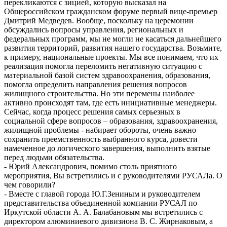
перекликаются с зицией, которую высказал на
Общероссийском гражданском форуме первый вице-премьер
Дмитрий Медведев. Вообще, поскольку на церемонии
обсуждались вопросы управления, региональных и
федеральных программ, мы не могли не касаться дальнейшего
развития территорий, развития нашего государства. Возьмите,
к примеру, национальные проекты. Мы все понимаем, что их
реализация помогла переломить негативную ситуацию с
материальной базой систем здравоохранения, образования,
помогла определить направления решения вопросов
жилищного строительства. Но эти перемены наиболее
активно происходят там, где есть инициативные менеджеры.
Сейчас, когда процесс решения самых серьезных в
социальной сфере вопросов – образования, здравоохранения,
жилищной проблемы - набирает обороты, очень важно
сохранить преемственность выбранного курса, довести
намеченное до логического завершения, выполнить взятые
перед людьми обязательства.
- Юрий Александрович, помимо столь приятного
мероприятия, Вы встретились и с руководителями РУСАЛа. О
чем говорили?
- Вместе с главой города Ю.Г.Зениным и руководителем
представительства объединенной компании РУСАЛ по
Иркутской области А. А. Балабановым мы встретились с
директором алюминиевого дивизиона В. С. Жирнаковым, а