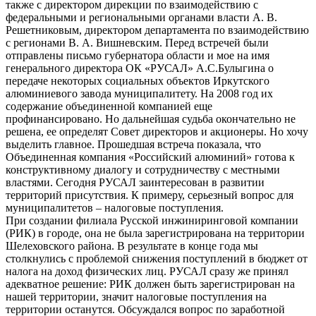
также с директором дирекции по взаимодействию с
федеральными и региональными органами власти А. В.
Решетниковым, директором департамента по взаимодействию
с регионами В. А. Вишневским. Перед встречей были
отправлены письмо губернатора области и мое на имя
генерального директора ОК «РУСАЛ» А.С.Булыгина о
передаче некоторых социальных объектов Иркутского
алюминиевого завода муниципалитету. На 2008 год их
содержание объединенной компанией еще
профинансировано. Но дальнейшая судьба окончательно не
решена, ее определят Совет директоров и акционеры. Но хочу
выделить главное. Прошедшая встреча показала, что
Объединенная компания «Российский алюминий» готова к
конструктивному диалогу и сотрудничеству с местными
властями. Сегодня РУСАЛ заинтересован в развитии
территорий присутствия. К примеру, серьезный вопрос для
муниципалитетов – налоговые поступления.
При создании филиала Русской инжиниринговой компании
(РИК) в городе, она не была зарегистрирована на территории
Шелеховского района. В результате в конце года мы
столкнулись с проблемой снижения поступлений в бюджет от
налога на доход физических лиц. РУСАЛ сразу же принял
адекватное решение: РИК должен быть зарегистрирован на
нашей территории, значит налоговые поступления на
территории останутся. Обсуждался вопрос по заработной