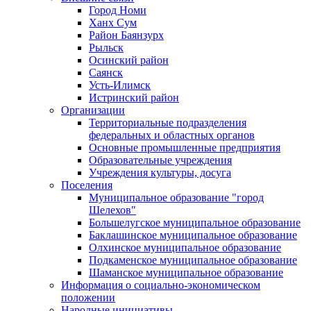
Город Номи
Ханх Сум
Район Баянзурх
Рыльск
Осинский район
Саянск
Усть-Илимск
Истринский район
Организации
Территориальные подразделения
федеральных и областных органов
Основные промышленные предприятия
Образовательные учреждения
Учреждения культуры, досуга
Поселения
Муниципальное образование "город
Шелехов"
Большелугское муниципальное образование
Баклашинское муниципальное образование
Олхинское муниципальное образование
Подкаменское муниципальное образование
Шаманское муниципальное образование
Информация о социально-экономическом
положении
Народные инициативы