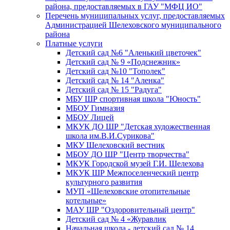
района, предоставляемых в ГАУ "МФЦ ИО"
Перечень муниципальных услуг, предоставляемых
Администрацией Шелеховского муниципального
района
Платные услуги
Детский сад №6 "Аленький цветочек"
Детский сад № 9 «Подснежник»
Детский сад №10 "Тополек"
Детский сад № 14 "Аленка"
Детский сад № 15 "Радуга"
МБУ ШР спортивная школа "Юность"
МБОУ Гимназия
МБОУ Лицей
МКУК ДО ШР "Детская художественная
школа им.В.И.Сурикова"
МКУ Шелеховский вестник
МБОУ ДО ШР "Центр творчества"
МКУК Городской музей Г.И. Шелехова
МКУК ШР Межпоселенческий центр
культурного развития
МУП «Шелеховские отопительные
котельные»
МАУ ШР "Оздоровительный центр"
Детский сад № 4 «Журавлик
Начальная школа - детский сад № 14