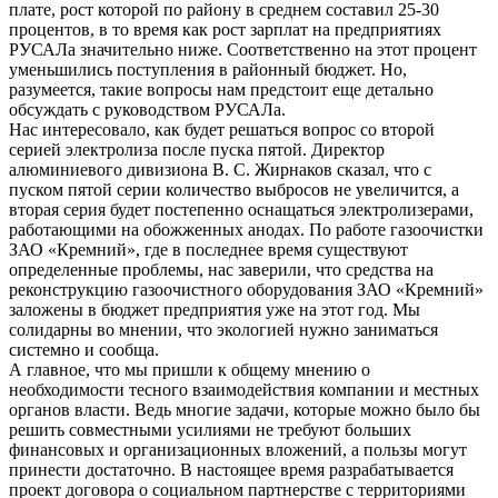
плате, рост которой по району в среднем составил 25-30
процентов, в то время как рост зарплат на предприятиях
РУСАЛа значительно ниже. Соответственно на этот процент
уменьшились поступления в районный бюджет. Но,
разумеется, такие вопросы нам предстоит еще детально
обсуждать с руководством РУСАЛа.
Нас интересовало, как будет решаться вопрос со второй
серией электролиза после пуска пятой. Директор
алюминиевого дивизиона В. С. Жирнаков сказал, что с
пуском пятой серии количество выбросов не увеличится, а
вторая серия будет постепенно оснащаться электролизерами,
работающими на обожженных анодах. По работе газоочистки
ЗАО «Кремний», где в последнее время существуют
определенные проблемы, нас заверили, что средства на
реконструкцию газоочистного оборудования ЗАО «Кремний»
заложены в бюджет предприятия уже на этот год. Мы
солидарны во мнении, что экологией нужно заниматься
системно и сообща.
А главное, что мы пришли к общему мнению о
необходимости тесного взаимодействия компании и местных
органов власти. Ведь многие задачи, которые можно было бы
решить совместными усилиями не требуют больших
финансовых и организационных вложений, а пользы могут
принести достаточно. В настоящее время разрабатывается
проект договора о социальном партнерстве с территориями