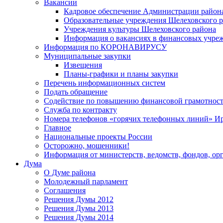
Вакансии
Кадровое обеспечение Администрации район
Образовательные учреждения Шелеховского 
Учреждения культуры Шелеховского района
Информация о вакансиях в финансовых учре
Информация по КОРОНАВИРУСУ
Муниципальные закупки
Извещения
Планы-графики и планы закупки
Перечень информационных систем
Подать обращение
Содействие по повышению финансовой грамотност
Служба по контракту
Номера телефонов «горячих телефонных линий» Ир
Главное
Национальные проекты России
Осторожно, мошенники!
Информация от министерств, ведомств, фондов, ор
Дума
О Думе района
Молодежный парламент
Соглашения
Решения Думы 2012
Решения Думы 2013
Решения Думы 2014