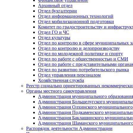
Финансовое управление
Архивный отдел
Отдел бухгалтерии
Отдел информационных технологий
Отдел мобилизационной подготовки
Комитет по градостроительству и инфраструк
Отдел ГО и ЧС
Отдел культуры
Отдел по контролю в сфере муниципальных з
Отдел по контролю и делопроизводству
Отдел по молодежной политике и спорту
Отдел по работе с общественностью и СМИ
Отдел по работе с представительными органа
Отдел по развитию потребительского рынка
Отдел управления персоналом
Хозяйственная служба
Реестр социально ориентированных некоммерчески
Органы местного самоуправления
Администрация муниципального образования
Администрация Большелугского муниципальн
Администрация Олхинского муниципального 
Администрация Подкаменского муниципально
Администрация Баклашинского муниципально
Администрация Шаманского муниципального
Распорядок деятельности Администрации