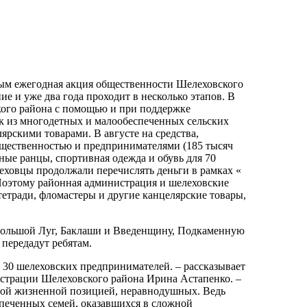
ым ежегодная акция общественности Шелеховского
е и уже два года проходит в несколько этапов. В
кого района с помощью и при поддержке
ек из многодетных и малообеспеченных сельских
ярскими товарами. В августе на средства,
щественностью и предпринимателями (185 тысяч
ые ранцы, спортивная одежда и обувь для 70
еховцы продолжали перечислять деньги в рамках «
 Поэтому районная администрация и шелеховские
етради, фломастеры и другие канцелярские товары,
 Большой Луг, Баклаши и Введенщину, Подкаменную
 передадут ребятам.
о 30 шелеховских предпринимателей. – рассказывает
истрации Шелеховского района Ирина Астапенко. –
вной жизненной позицией, неравнодушных. Ведь
печенных семей, оказавшихся в сложной