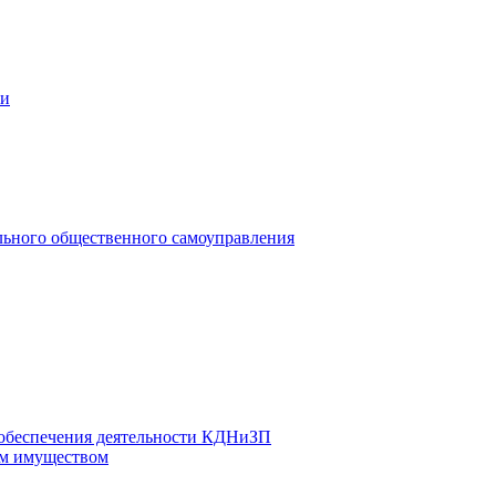
ии
льного общественного самоуправления
 обеспечения деятельности КДНиЗП
м имуществом