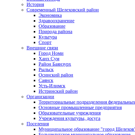
История
Современный Шелеховский район
Экономика
Здравоохранение
Образование
Природа района
Культура
Спорт
Внешние связи
Город Номи
Ханх Сум
Район Баянзурх
Рыльск
Осинский район
Саянск
Усть-Илимск
Истринский район
Организации
Территориальные подразделения федеральных
Основные промышленные предприятия
Образовательные учреждения
Учреждения культуры, досуга
Поселения
Муниципальное образование "город Шелехов
Большелугское муниципальное образование