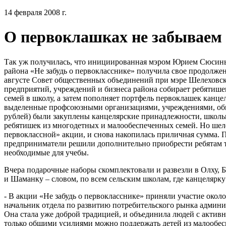
14 февраля 2008 г.
О первоклашках не забываем
Так уж получилась, что инициированная мэром Юрием Сюсин
района «Не забудь о первокласснике» получила свое продолжени
августе Совет общественных объединений при мэре Шелеховс
предприятий, учреждений и бизнеса района собирает ребятиш
семей в школу, а затем пополняет портфель первоклашек канцел
выделенные профсоюзными организациями, учреждениями, об
рублей) были закуплены канцелярские принадлежности, школьн
ребятишек из многодетных и малообеспеченных семей. Но шел
первоклассной» акции, и снова накопилась приличная сумма.
предприниматели решили дополнительно приобрести ребятам т
необходимые для учебы.
Вчера подарочные наборы скомплектовали и развезли в Олху,
и Шаманку – словом, по всем сельским школам, где канцелярку
- В акции «Не забудь о первокласснике» приняли участие окол
начальник отдела по развитию потребительского рынка админ
Она стала уже доброй традицией, и объединила людей с акти
только общими усилиями можно поддержать детей из малообес