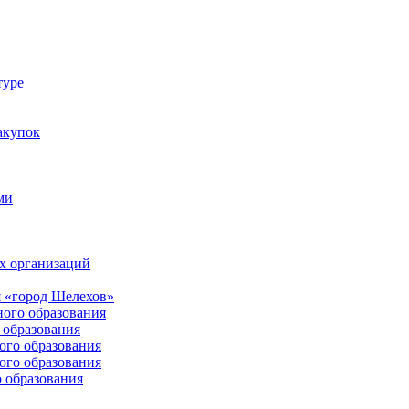
туре
акупок
ми
х организаций
 «город Шелехов»
ого образования
образования
го образования
го образования
 образования