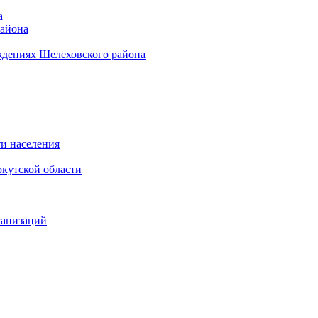
а
района
ждениях Шелеховского района
и населения
кутской области
ганизаций