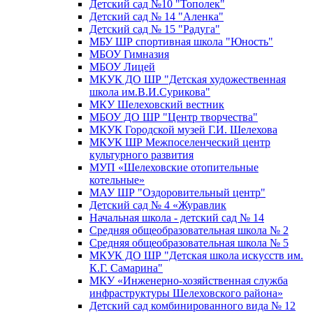
Детский сад №10 "Тополек"
Детский сад № 14 "Аленка"
Детский сад № 15 "Радуга"
МБУ ШР спортивная школа "Юность"
МБОУ Гимназия
МБОУ Лицей
МКУК ДО ШР "Детская художественная
школа им.В.И.Сурикова"
МКУ Шелеховский вестник
МБОУ ДО ШР "Центр творчества"
МКУК Городской музей Г.И. Шелехова
МКУК ШР Межпоселенческий центр
культурного развития
МУП «Шелеховские отопительные
котельные»
МАУ ШР "Оздоровительный центр"
Детский сад № 4 «Журавлик
Начальная школа - детский сад № 14
Средняя общеобразовательная школа № 2
Средняя общеобразовательная школа № 5
МКУК ДО ШР "Детская школа искусств им.
К.Г. Самарина"
МКУ «Инженерно-хозяйственная служба
инфраструктуры Шелеховского района»
Детский сад комбинированного вида № 12