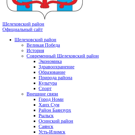
Шелеховский район
Официальный сайт
Шелеховский район
Великая Победа
История
Современный Шелеховский район
Экономика
Здравоохранение
Образование
Природа района
Культура
Спорт
Внешние связи
Город Номи
Ханх Сум
Район Баянзурх
Рыльск
Осинский район
Саянск
Усть-Илимск