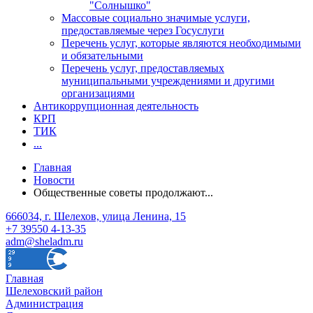
"Солнышко"
Массовые социально значимые услуги,
предоставляемые через Госуслуги
Перечень услуг, которые являются необходимыми
и обязательными
Перечень услуг, предоставляемых
муниципальными учреждениями и другими
организациями
Антикоррупционная деятельность
КРП
ТИК
...
Главная
Новости
Общественные советы продолжают...
666034, г. Шелехов, улица Ленина, 15
+7 39550 4-13-35
adm@sheladm.ru
Главная
Шелеховский район
Администрация