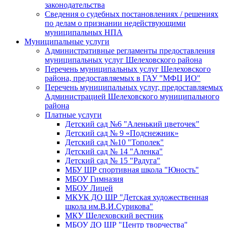
законодательства
Сведения о судебных постановлениях / решениях
по делам о признании недействующими
муниципальных НПА
Муниципальные услуги
Административные регламенты предоставления
муниципальных услуг Шелеховского района
Перечень муниципальных услуг Шелеховского
района, предоставляемых в ГАУ "МФЦ ИО"
Перечень муниципальных услуг, предоставляемых
Администрацией Шелеховского муниципального
района
Платные услуги
Детский сад №6 "Аленький цветочек"
Детский сад № 9 «Подснежник»
Детский сад №10 "Тополек"
Детский сад № 14 "Аленка"
Детский сад № 15 "Радуга"
МБУ ШР спортивная школа "Юность"
МБОУ Гимназия
МБОУ Лицей
МКУК ДО ШР "Детская художественная
школа им.В.И.Сурикова"
МКУ Шелеховский вестник
МБОУ ДО ШР "Центр творчества"