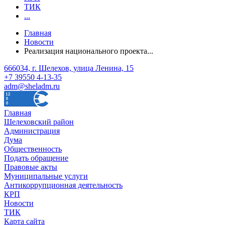
ТИК
...
Главная
Новости
Реализация национального проекта...
666034, г. Шелехов, улица Ленина, 15
+7 39550 4-13-35
adm@sheladm.ru
Главная
Шелеховский район
Администрация
Дума
Общественность
Подать обращение
Правовые акты
Муниципальные услуги
Антикоррупционная деятельность
КРП
Новости
ТИК
Карта сайта