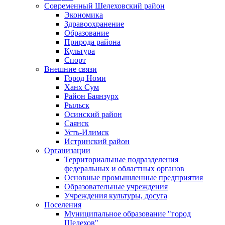
Современный Шелеховский район
Экономика
Здравоохранение
Образование
Природа района
Культура
Спорт
Внешние связи
Город Номи
Ханх Сум
Район Баянзурх
Рыльск
Осинский район
Саянск
Усть-Илимск
Истринский район
Организации
Территориальные подразделения
федеральных и областных органов
Основные промышленные предприятия
Образовательные учреждения
Учреждения культуры, досуга
Поселения
Муниципальное образование "город
Шелехов"