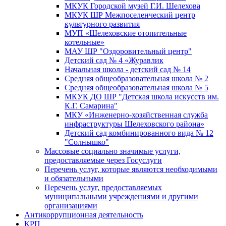
МКУК Городской музей Г.И. Шелехова
МКУК ШР Межпоселенческий центр
культурного развития
МУП «Шелеховские отопительные
котельные»
МАУ ШР "Оздоровительный центр"
Детский сад № 4 «Журавлик
Начальная школа - детский сад № 14
Средняя общеобразовательная школа № 2
Средняя общеобразовательная школа № 5
МКУК ДО ШР "Детская школа искусств им.
К.Г. Самарина"
МКУ «Инженерно-хозяйственная служба
инфраструктуры Шелеховского района»
Детский сад комбинированного вида № 12
"Солнышко"
Массовые социально значимые услуги,
предоставляемые через Госуслуги
Перечень услуг, которые являются необходимыми
и обязательными
Перечень услуг, предоставляемых
муниципальными учреждениями и другими
организациями
Антикоррупционная деятельность
КРП