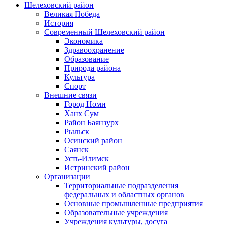
Шелеховский район
Великая Победа
История
Современный Шелеховский район
Экономика
Здравоохранение
Образование
Природа района
Культура
Спорт
Внешние связи
Город Номи
Ханх Сум
Район Баянзурх
Рыльск
Осинский район
Саянск
Усть-Илимск
Истринский район
Организации
Территориальные подразделения
федеральных и областных органов
Основные промышленные предприятия
Образовательные учреждения
Учреждения культуры, досуга