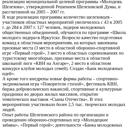
реализации муниципальной целевой программы «Молодежь
Шелехова», утвержденной Решением Шелеховской Думы, и
рассчитанной на 2005 – 2007 гг.
В ходе реализации программы количество шелеховцев -
участников областных мероприятий увеличилось с 43 в 2005
г. до 284 в 2007 г. 127 человек, лидеров молодежных
общественных объединений, обучаются по программе «Школа
молодого лидера»в Иркутске. Возросло качество подготовки
команд к областным мероприятиям, на которых завоеваны
призовые места (3 место в областной оборонно-спортивной
игре «Первый герой», 3 место в областных соревнованиях по
туристскому многоборью, призовые места в областной
школьной лиги «КВН на Ангаре», 2 место в областном
конкурсе клубов молодых семей). Создан «Банк молодежных
идей».
А кроме того внедрены новые формы работы – спортивно-
эксримальная игра «Покорители стихий», фестиваль КВН,
биржа добровольческих вакансий, спортивные и культурные
праздники во дворах жилых массивов, открытие
тематических выставок «Сыны Отечества». В этих
мероприятиях участвовало более 2,5 тыс. творческих молодых
людей.
Опыт работы Шелеховского района по организации и
проведению оборонно-спортивных игр «Молодецкие
забавы», «Первый герой»; деятельности «Банка молодежных