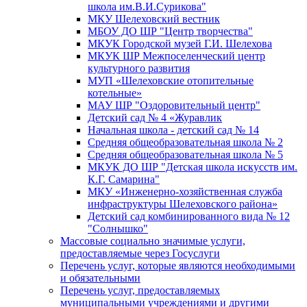
школа им.В.И.Сурикова"
МКУ Шелеховский вестник
МБОУ ДО ШР "Центр творчества"
МКУК Городской музей Г.И. Шелехова
МКУК ШР Межпоселенческий центр
культурного развития
МУП «Шелеховские отопительные
котельные»
МАУ ШР "Оздоровительный центр"
Детский сад № 4 «Журавлик
Начальная школа - детский сад № 14
Средняя общеобразовательная школа № 2
Средняя общеобразовательная школа № 5
МКУК ДО ШР "Детская школа искусств им.
К.Г. Самарина"
МКУ «Инженерно-хозяйственная служба
инфраструктуры Шелеховского района»
Детский сад комбинированного вида № 12
"Солнышко"
Массовые социально значимые услуги,
предоставляемые через Госуслуги
Перечень услуг, которые являются необходимыми
и обязательными
Перечень услуг, предоставляемых
муниципальными учреждениями и другими