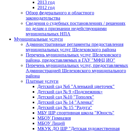
2013 год
2012 год
Обзор федерального и областного
законодательства
Сведения о судебных постановлениях / решениях
по делам о признании недействующими
муниципальных НПА
Муниципальные услуги
Административные регламенты предоставления
муниципальных услуг Шелеховского района
Перечень муниципальных услуг Шелеховского
района, предоставляемых в ГАУ "МФЦ ИО"
Перечень муниципальных услуг, предоставляемых
Администрацией Шелеховского муниципального
района
Платные услуги
Детский сад №6 "Аленький цветочек"
Детский сад № 9 «Подснежник»
Детский сад №10 "Тополек"
Детский сад № 14 "Аленка"
Детский сад № 15 "Радуга"
МБУ ШР спортивная школа "Юность"
МБОУ Гимназия
МБОУ Лицей
МКУК ДО ШР "Детская художественная