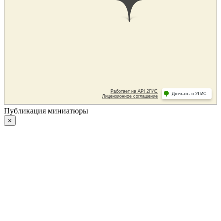
Публикация миниатюры
×