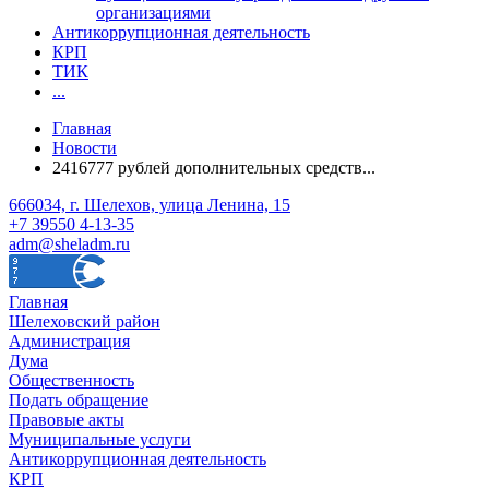
организациями
Антикоррупционная деятельность
КРП
ТИК
...
Главная
Новости
2416777 рублей дополнительных средств...
666034, г. Шелехов, улица Ленина, 15
+7 39550 4-13-35
adm@sheladm.ru
Главная
Шелеховский район
Администрация
Дума
Общественность
Подать обращение
Правовые акты
Муниципальные услуги
Антикоррупционная деятельность
КРП