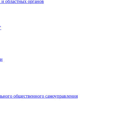
 и областных органов
"
ии
льного общественного самоуправления