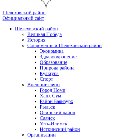
Шелеховский район
Официальный сайт
Шелеховский район
Великая Победа
История
Современный Шелеховский район
Экономика
Здравоохранение
Образование
Природа района
Культура
Спорт
Внешние связи
Город Номи
Ханх Сум
Район Баянзурх
Рыльск
Осинский район
Саянск
Усть-Илимск
Истринский район
Организации