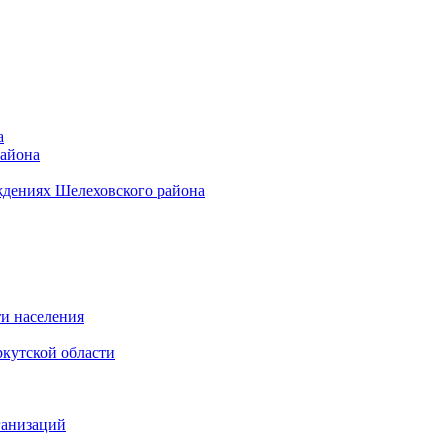
а
района
ждениях Шелеховского района
и населения
кутской области
ганизаций