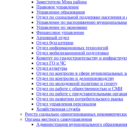
Заместители Мэра района
Правовое управление
Управление образования
Отдел по социальной поддержке населения и
Управление по распоряжению муниципальны
Управление по экономике
Финансовое управление
Архивный отдел
Отдел бухгалтерии
Отдел информационных технологий
Отдел мобилизационной подготовки
Комитет по градостроительству и инфраструк
Отдел ГО и ЧС
Отдел культуры
Отдел по контролю в сфере муниципальных з
Отдел по контролю и делопроизводству
Отдел по молодежной политике и спорту
Отдел по работе с общественностью и СМИ
Отдел по работе с представительными органа
Отдел по развитию потребительского рынка
Отдел управления персоналом
Хозяйственная служба
Реестр социально ориентированных некоммерчески
Органы местного самоуправления
Администрация муниципального образования