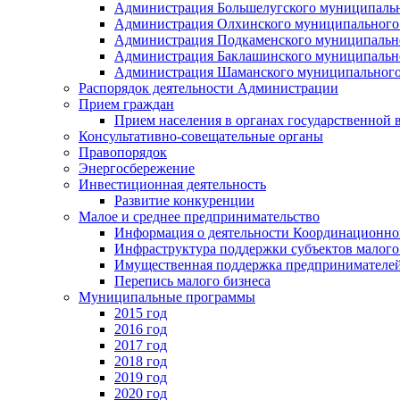
Администрация Большелугского муниципальн
Администрация Олхинского муниципального 
Администрация Подкаменского муниципально
Администрация Баклашинского муниципально
Администрация Шаманского муниципального
Распорядок деятельности Администрации
Прием граждан
Прием населения в органах государственной 
Консультативно-совещательные органы
Правопорядок
Энергосбережение
Инвестиционная деятельность
Развитие конкуренции
Малое и среднее предпринимательство
Информация о деятельности Координационног
Инфраструктура поддержки субъектов малого
Имущественная поддержка предпринимателей
Перепись малого бизнеса
Муниципальные программы
2015 год
2016 год
2017 год
2018 год
2019 год
2020 год