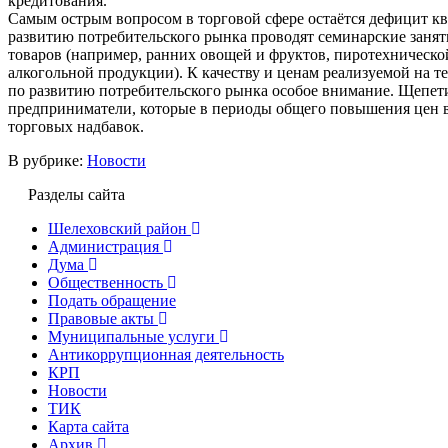
кредитования.
Самым острым вопросом в торговой сфере остаётся дефицит к
развитию потребительского рынка проводят семинарские занят
товаров (например, ранних овощей и фруктов, пиротехническо
алкогольной продукции). К качеству и ценам реализуемой на т
по развитию потребительского рынка особое внимание. Щепети
предприниматели, которые в периоды общего повышения цен 
торговых надбавок.
В рубрике:
Новости
Разделы сайта
Шелеховский район
Администрация
Дума
Общественность
Подать обращение
Правовые акты
Муниципальные услуги
Антикоррупционная деятельность
КРП
Новости
ТИК
Карта сайта
Архив