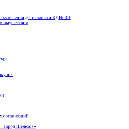
 обеспечения деятельности КДНиЗП
м имуществом
туре
акупок
ми
х организаций
 «город Шелехов»