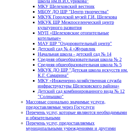
школа им.В.И.Сурикова"
МКУ Шелеховский вестник
МБОУ ДО ШР "Центр творчества"
МКУК Городской музей Г.И. Шелехова
МКУК ШР Межпоселенческий центр
культурного развития
МУП «Шелеховские отопительные
котельные»
МАУ ШР "Оздоровительный центр"
Детский сад № 4 «Журавлик
Начальная школа - детский сад № 14
Средняя общеобразовательная школа № 2
Средняя общеобразовательная школа № 5
МКУК ДО ШР "Детская школа искусств им.
К.Г. Самарина"
МКУ «Инженерно-хозяйственная служба
инфраструктуры Шелеховского района»
Детский сад комбинированного вида № 12
"Солнышко"
Массовые социально значимые услуги,
предоставляемые через Госуслуги
Перечень услуг, которые являются необходимыми
и обязательными
Перечень услуг, предоставляемых
муниципальными учреждениями и другими