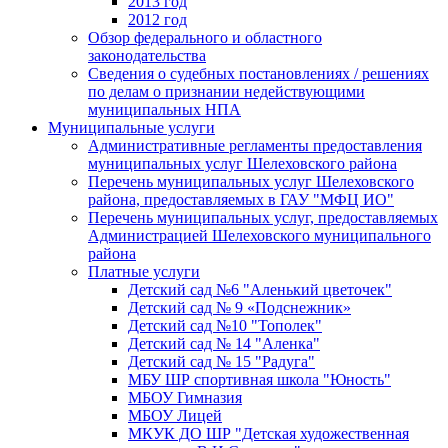
2013 год
2012 год
Обзор федерального и областного
законодательства
Сведения о судебных постановлениях / решениях
по делам о признании недействующими
муниципальных НПА
Муниципальные услуги
Административные регламенты предоставления
муниципальных услуг Шелеховского района
Перечень муниципальных услуг Шелеховского
района, предоставляемых в ГАУ "МФЦ ИО"
Перечень муниципальных услуг, предоставляемых
Администрацией Шелеховского муниципального
района
Платные услуги
Детский сад №6 "Аленький цветочек"
Детский сад № 9 «Подснежник»
Детский сад №10 "Тополек"
Детский сад № 14 "Аленка"
Детский сад № 15 "Радуга"
МБУ ШР спортивная школа "Юность"
МБОУ Гимназия
МБОУ Лицей
МКУК ДО ШР "Детская художественная