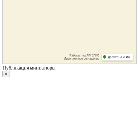
Публикация миниатюры
×