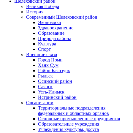
Шелеховский район
Великая Победа
История
Современный Шелеховский район
Экономика
Здравоохранение
Образование
Природа района
Культура
Спорт
Внешние связи
Город Номи
Ханх Сум
Район Баянзурх
Рыльск
Осинский район
Саянск
Усть-Илимск
Истринский район
Организации
Территориальные подразделения
федеральных и областных органов
Основные промышленные предприятия
Образовательные учреждения
Учреждения культуры, досуга